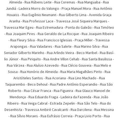
Almeida
-
Rua Rúbens Leite
-
Rua Coremas
-
Rua Manguaba
-
Rua
Jundiá
-
Ladeira Morro do Valongo
-
Praça Manuel Mora
-
Rua Antônio
Houaiss
-
Rua Eugênio Neumann
-
Rua Gilberto Lima
-
Avenida Graça
Aranha
-
Rua Professor Lace
-
Travessa José Siqueira Marques
-
Travessa Mar Egeu
-
Rua Estremadura
-
Ponta do Galeão
-
Rua Timóteo
-
Rua Joaquim Pires
-
Rua Geraldo de La Rocque
-
Rua Joaquim Ribeiro
-
Rua Fleury Silva
-
Rua Francisco Iglesias
-
Praça Miller
-
Travessa
Arapongas
-
Rua Valadares
-
Rua Salete
-
Rua Marino Silva
-
Rua
Senador Gilberto Marinho
-
Rua Arlindo Vieira
-
Beco Maribel
-
Rua Basí­
lio Júnior
-
Rua Piriquito
-
Rua Andre Villon Cehab
-
Rua Santa Basilissa
-
Rua Várzea
-
Rua Aluí­sio Azevedo
-
Rua Clécio Gouveia
-
Rua Melo e
Sousa
-
Rua Honório de Almeida
-
Rua Maria Magalhães Pinto
-
Rua
Aristóteles Santos
-
Rua Acoriana
-
Rua Lino Machado
-
Rua
Taquarembo
-
Beco Dehoul
-
Rua Padre Antônio Esperandio
-
Rua São
Roberto
-
Rua César Franca
-
Rua Figueira
-
Rua Glauco Manoel de
Mendonça
-
Rua Eduardo Fraga
-
Ladeira da Fazenda
-
Rua João
Ribeiro
-
Rua Veiga Cabral
-
Estrada Zepelin
-
Rua São Telo
-
Rua do
Desenhista
-
Travessa Ambiré Cavalcanti
-
Rua Darcilena
-
Rua Messina
-
Rua Sí­lvio Moraes
-
Rua Eufrásio Correia
-
Praça Livio Porto
-
Rua