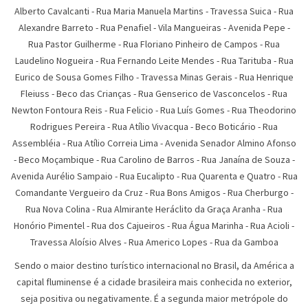
Alberto Cavalcanti
-
Rua Maria Manuela Martins
-
Travessa Suica
-
Rua
Alexandre Barreto
-
Rua Penafiel
-
Vila Mangueiras
-
Avenida Pepe
-
Rua Pastor Guilherme
-
Rua Floriano Pinheiro de Campos
-
Rua
Laudelino Nogueira
-
Rua Fernando Leite Mendes
-
Rua Tarituba
-
Rua
Eurico de Sousa Gomes Filho
-
Travessa Minas Gerais
-
Rua Henrique
Fleiuss
-
Beco das Crianças
-
Rua Genserico de Vasconcelos
-
Rua
Newton Fontoura Reis
-
Rua Felicio
-
Rua Luís Gomes
-
Rua Theodorino
Rodrigues Pereira
-
Rua Atí­lio Vivacqua
-
Beco Boticário
-
Rua
Assembléia
-
Rua Atílio Correia Lima
-
Avenida Senador Almino Afonso
-
Beco Moçambique
-
Rua Carolino de Barros
-
Rua Janaína de Souza
-
Avenida Aurélio Sampaio
-
Rua Eucalipto
-
Rua Quarenta e Quatro
-
Rua
Comandante Vergueiro da Cruz
-
Rua Bons Amigos
-
Rua Cherburgo
-
Rua Nova Colina
-
Rua Almirante Heráclito da Graça Aranha
-
Rua
Honório Pimentel
-
Rua dos Cajueiros
-
Rua Água Marinha
-
Rua Acioli
-
Travessa Aloísio Alves
-
Rua Americo Lopes
-
Rua da Gamboa
Sendo o maior destino turístico internacional no Brasil, da América a
capital fluminense é a cidade brasileira mais conhecida no exterior,
seja positiva ou negativamente. É a segunda maior metrópole do