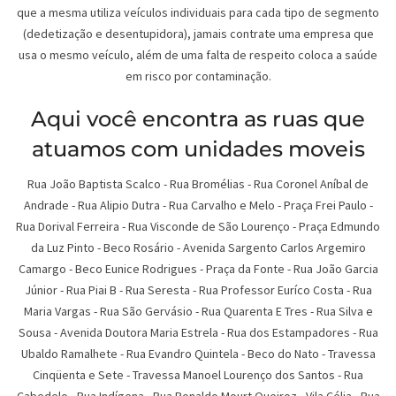
que a mesma utiliza veículos individuais para cada tipo de segmento
(dedetização e desentupidora), jamais contrate uma empresa que
usa o mesmo veículo, além de uma falta de respeito coloca a saúde
em risco por contaminação.
Aqui você encontra as ruas que
atuamos com unidades moveis
Rua João Baptista Scalco
-
Rua Bromélias
-
Rua Coronel Aníbal de
Andrade
-
Rua Alipio Dutra
-
Rua Carvalho e Melo
-
Praça Frei Paulo
-
Rua Dorival Ferreira
-
Rua Visconde de São Lourenço
-
Praça Edmundo
da Luz Pinto
-
Beco Rosário
-
Avenida Sargento Carlos Argemiro
Camargo
-
Beco Eunice Rodrigues
-
Praça da Fonte
-
Rua João Garcia
Júnior
-
Rua Piai B
-
Rua Seresta
-
Rua Professor Euríco Costa
-
Rua
Maria Vargas
-
Rua São Gervásio
-
Rua Quarenta E Tres
-
Rua Silva e
Sousa
-
Avenida Doutora Maria Estrela
-
Rua dos Estampadores
-
Rua
Ubaldo Ramalhete
-
Rua Evandro Quintela
-
Beco do Nato
-
Travessa
Cinqüenta e Sete
-
Travessa Manoel Lourenço dos Santos
-
Rua