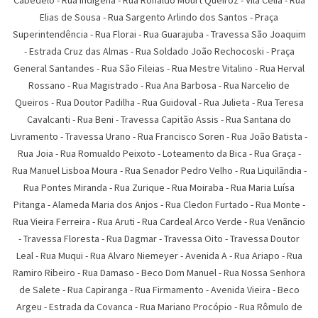
Cabedelo
-
Rua Indígena
-
Rua Ronaldo Mourt Queiroz
-
Vila Célia
-
Rua
Elias de Sousa
-
Rua Sargento Arlindo dos Santos
-
Praça
Superintendência
-
Rua Florai
-
Rua Guarajuba
-
Travessa São Joaquim
-
Estrada Cruz das Almas
-
Rua Soldado João Rechocoski
-
Praça
General Santandes
-
Rua São Fileias
-
Rua Mestre Vitalino
-
Rua Herval
Rossano
-
Rua Magistrado
-
Rua Ana Barbosa
-
Rua Narcelio de
Queiros
-
Rua Doutor Padilha
-
Rua Guidoval
-
Rua Julieta
-
Rua Teresa
Cavalcanti
-
Rua Beni
-
Travessa Capitão Assis
-
Rua Santana do
Livramento
-
Travessa Urano
-
Rua Francisco Soren
-
Rua João Batista
-
Rua Joia
-
Rua Romualdo Peixoto
-
Loteamento da Bica
-
Rua Graça
-
Rua Manuel Lisboa Moura
-
Rua Senador Pedro Velho
-
Rua Liquilãndia
-
Rua Pontes Miranda
-
Rua Zurique
-
Rua Moiraba
-
Rua Maria Luí­sa
Pitanga
-
Alameda Maria dos Anjos
-
Rua Cledon Furtado
-
Rua Monte
-
Rua Vieira Ferreira
-
Rua Aruti
-
Rua Cardeal Arco Verde
-
Rua Venãncio
-
Travessa Floresta
-
Rua Dagmar
-
Travessa Oito
-
Travessa Doutor
Leal
-
Rua Muqui
-
Rua Alvaro Niemeyer
-
Avenida A
-
Rua Ariapo
-
Rua
Ramiro Ribeiro
-
Rua Damaso
-
Beco Dom Manuel
-
Rua Nossa Senhora
de Salete
-
Rua Capiranga
-
Rua Firmamento
-
Avenida Vieira
-
Beco
Argeu
-
Estrada da Covanca
-
Rua Mariano Procópio
-
Rua Rômulo de