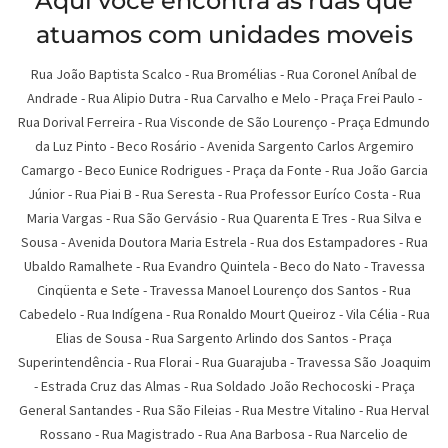
Aqui você encontra as ruas que
atuamos com unidades moveis
Rua João Baptista Scalco
-
Rua Bromélias
-
Rua Coronel Aníbal de
Andrade
-
Rua Alipio Dutra
-
Rua Carvalho e Melo
-
Praça Frei Paulo
-
Rua Dorival Ferreira
-
Rua Visconde de São Lourenço
-
Praça Edmundo
da Luz Pinto
-
Beco Rosário
-
Avenida Sargento Carlos Argemiro
Camargo
-
Beco Eunice Rodrigues
-
Praça da Fonte
-
Rua João Garcia
Júnior
-
Rua Piai B
-
Rua Seresta
-
Rua Professor Euríco Costa
-
Rua
Maria Vargas
-
Rua São Gervásio
-
Rua Quarenta E Tres
-
Rua Silva e
Sousa
-
Avenida Doutora Maria Estrela
-
Rua dos Estampadores
-
Rua
Ubaldo Ramalhete
-
Rua Evandro Quintela
-
Beco do Nato
-
Travessa
Cinqüenta e Sete
-
Travessa Manoel Lourenço dos Santos
-
Rua
Cabedelo
-
Rua Indígena
-
Rua Ronaldo Mourt Queiroz
-
Vila Célia
-
Rua
Elias de Sousa
-
Rua Sargento Arlindo dos Santos
-
Praça
Superintendência
-
Rua Florai
-
Rua Guarajuba
-
Travessa São Joaquim
-
Estrada Cruz das Almas
-
Rua Soldado João Rechocoski
-
Praça
General Santandes
-
Rua São Fileias
-
Rua Mestre Vitalino
-
Rua Herval
Rossano
-
Rua Magistrado
-
Rua Ana Barbosa
-
Rua Narcelio de