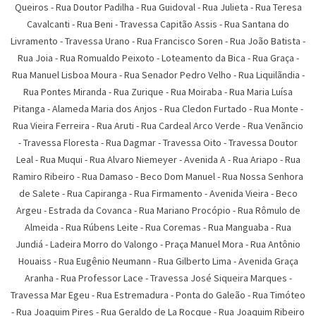
Queiros
-
Rua Doutor Padilha
-
Rua Guidoval
-
Rua Julieta
-
Rua Teresa
Cavalcanti
-
Rua Beni
-
Travessa Capitão Assis
-
Rua Santana do
Livramento
-
Travessa Urano
-
Rua Francisco Soren
-
Rua João Batista
-
Rua Joia
-
Rua Romualdo Peixoto
-
Loteamento da Bica
-
Rua Graça
-
Rua Manuel Lisboa Moura
-
Rua Senador Pedro Velho
-
Rua Liquilãndia
-
Rua Pontes Miranda
-
Rua Zurique
-
Rua Moiraba
-
Rua Maria Luí­sa
Pitanga
-
Alameda Maria dos Anjos
-
Rua Cledon Furtado
-
Rua Monte
-
Rua Vieira Ferreira
-
Rua Aruti
-
Rua Cardeal Arco Verde
-
Rua Venãncio
-
Travessa Floresta
-
Rua Dagmar
-
Travessa Oito
-
Travessa Doutor
Leal
-
Rua Muqui
-
Rua Alvaro Niemeyer
-
Avenida A
-
Rua Ariapo
-
Rua
Ramiro Ribeiro
-
Rua Damaso
-
Beco Dom Manuel
-
Rua Nossa Senhora
de Salete
-
Rua Capiranga
-
Rua Firmamento
-
Avenida Vieira
-
Beco
Argeu
-
Estrada da Covanca
-
Rua Mariano Procópio
-
Rua Rômulo de
Almeida
-
Rua Rúbens Leite
-
Rua Coremas
-
Rua Manguaba
-
Rua
Jundiá
-
Ladeira Morro do Valongo
-
Praça Manuel Mora
-
Rua Antônio
Houaiss
-
Rua Eugênio Neumann
-
Rua Gilberto Lima
-
Avenida Graça
Aranha
-
Rua Professor Lace
-
Travessa José Siqueira Marques
-
Travessa Mar Egeu
-
Rua Estremadura
-
Ponta do Galeão
-
Rua Timóteo
-
Rua Joaquim Pires
-
Rua Geraldo de La Rocque
-
Rua Joaquim Ribeiro