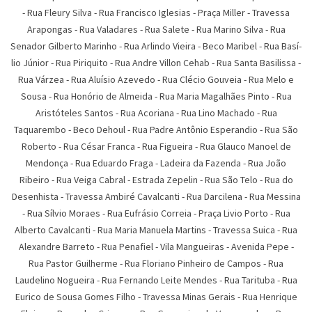
-
Rua Fleury Silva
-
Rua Francisco Iglesias
-
Praça Miller
-
Travessa
Arapongas
-
Rua Valadares
-
Rua Salete
-
Rua Marino Silva
-
Rua
Senador Gilberto Marinho
-
Rua Arlindo Vieira
-
Beco Maribel
-
Rua Basí­
lio Júnior
-
Rua Piriquito
-
Rua Andre Villon Cehab
-
Rua Santa Basilissa
-
Rua Várzea
-
Rua Aluí­sio Azevedo
-
Rua Clécio Gouveia
-
Rua Melo e
Sousa
-
Rua Honório de Almeida
-
Rua Maria Magalhães Pinto
-
Rua
Aristóteles Santos
-
Rua Acoriana
-
Rua Lino Machado
-
Rua
Taquarembo
-
Beco Dehoul
-
Rua Padre Antônio Esperandio
-
Rua São
Roberto
-
Rua César Franca
-
Rua Figueira
-
Rua Glauco Manoel de
Mendonça
-
Rua Eduardo Fraga
-
Ladeira da Fazenda
-
Rua João
Ribeiro
-
Rua Veiga Cabral
-
Estrada Zepelin
-
Rua São Telo
-
Rua do
Desenhista
-
Travessa Ambiré Cavalcanti
-
Rua Darcilena
-
Rua Messina
-
Rua Sí­lvio Moraes
-
Rua Eufrásio Correia
-
Praça Livio Porto
-
Rua
Alberto Cavalcanti
-
Rua Maria Manuela Martins
-
Travessa Suica
-
Rua
Alexandre Barreto
-
Rua Penafiel
-
Vila Mangueiras
-
Avenida Pepe
-
Rua Pastor Guilherme
-
Rua Floriano Pinheiro de Campos
-
Rua
Laudelino Nogueira
-
Rua Fernando Leite Mendes
-
Rua Tarituba
-
Rua
Eurico de Sousa Gomes Filho
-
Travessa Minas Gerais
-
Rua Henrique