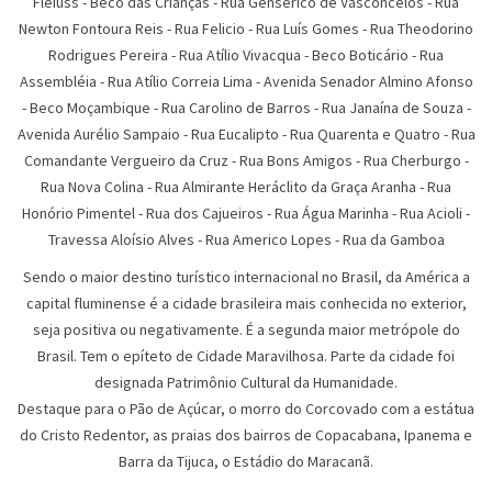
Fleiuss
-
Beco das Crianças
-
Rua Genserico de Vasconcelos
-
Rua
Newton Fontoura Reis
-
Rua Felicio
-
Rua Luís Gomes
-
Rua Theodorino
Rodrigues Pereira
-
Rua Atí­lio Vivacqua
-
Beco Boticário
-
Rua
Assembléia
-
Rua Atílio Correia Lima
-
Avenida Senador Almino Afonso
-
Beco Moçambique
-
Rua Carolino de Barros
-
Rua Janaína de Souza
-
Avenida Aurélio Sampaio
-
Rua Eucalipto
-
Rua Quarenta e Quatro
-
Rua
Comandante Vergueiro da Cruz
-
Rua Bons Amigos
-
Rua Cherburgo
-
Rua Nova Colina
-
Rua Almirante Heráclito da Graça Aranha
-
Rua
Honório Pimentel
-
Rua dos Cajueiros
-
Rua Água Marinha
-
Rua Acioli
-
Travessa Aloísio Alves
-
Rua Americo Lopes
-
Rua da Gamboa
Sendo o maior destino turístico internacional no Brasil, da América a
capital fluminense é a cidade brasileira mais conhecida no exterior,
seja positiva ou negativamente. É a segunda maior metrópole do
Brasil. Tem o epíteto de Cidade Maravilhosa. Parte da cidade foi
designada Patrimônio Cultural da Humanidade.
Destaque para o Pão de Açúcar, o morro do Corcovado com a estátua
do Cristo Redentor, as praias dos bairros de Copacabana, Ipanema e
Barra da Tijuca, o Estádio do Maracanã.