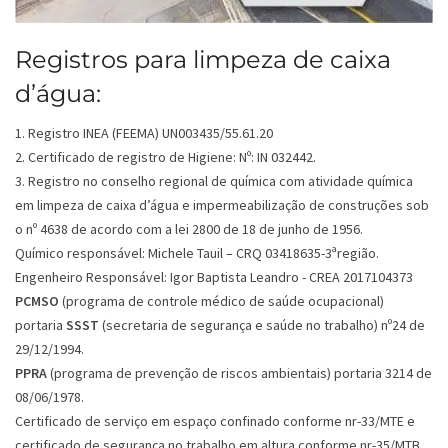
Registros para limpeza de caixa
d’água:
1. Registro INEA (FEEMA) UN003435/55.61.20
2. Certificado de registro de Higiene: Nº: IN 032442.
3. Registro no conselho regional de química com atividade química
em limpeza de caixa d’água e impermeabilização de construções sob
o nº 4638 de acordo com a lei 2800 de 18 de junho de 1956.
Químico responsável: Michele Tauil – CRQ 03418635-3ªregião.
Engenheiro Responsável: Igor Baptista Leandro - CREA 2017104373
PCMSO
(programa de controle médico de saúde ocupacional)
portaria
SSST
(secretaria de segurança e saúde no trabalho) nº24 de
29/12/1994.
PPRA
(programa de prevenção de riscos ambientais) portaria 3214 de
08/06/1978.
Certificado de serviço em espaço confinado conforme nr-33/MTE e
certificado de segurança no trabalho em altura conforme nr-35/MTB.