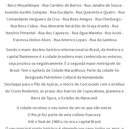
-
Beco Moçambique
-
Rua Carolino de Barros
-
Rua Janaína de Souza
-
Avenida Aurélio Sampaio
-
Rua Eucalipto
-
Rua Quarenta e Quatro
-
Rua
Comandante Vergueiro da Cruz
-
Rua Bons Amigos
-
Rua Cherburgo
-
Rua Nova Colina
-
Rua Almirante Heráclito da Graça Aranha
-
Rua
Honório Pimentel
-
Rua dos Cajueiros
-
Rua Água Marinha
-
Rua Acioli
-
Travessa Aloísio Alves
-
Rua Americo Lopes
-
Rua da Gamboa
Sendo o maior destino turístico internacional no Brasil, da América a
capital fluminense é a cidade brasileira mais conhecida no exterior,
seja positiva ou negativamente. É a segunda maior metrópole do
Brasil. Tem o epíteto de Cidade Maravilhosa. Parte da cidade foi
designada Patrimônio Cultural da Humanidade.
Destaque para o Pão de Açúcar, o morro do Corcovado com a estátua
do Cristo Redentor, as praias dos bairros de Copacabana, Ipanema e
Barra da Tijuca, o Estádio do Maracanã.
A cidade recebeu o seu nome de um rio que não existe.
O Rio já fez parte de uma colônia francesa.
Até o final de 1960 o rio era a capital Brasil.
O seu principal ponto turístico é atingindo por raios todos os anos: o