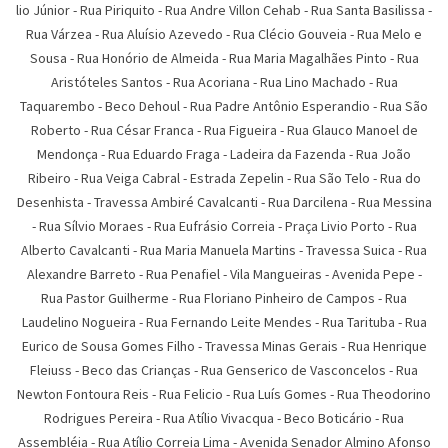
lio Júnior
-
Rua Piriquito
-
Rua Andre Villon Cehab
-
Rua Santa Basilissa
-
Rua Várzea
-
Rua Aluí­sio Azevedo
-
Rua Clécio Gouveia
-
Rua Melo e
Sousa
-
Rua Honório de Almeida
-
Rua Maria Magalhães Pinto
-
Rua
Aristóteles Santos
-
Rua Acoriana
-
Rua Lino Machado
-
Rua
Taquarembo
-
Beco Dehoul
-
Rua Padre Antônio Esperandio
-
Rua São
Roberto
-
Rua César Franca
-
Rua Figueira
-
Rua Glauco Manoel de
Mendonça
-
Rua Eduardo Fraga
-
Ladeira da Fazenda
-
Rua João
Ribeiro
-
Rua Veiga Cabral
-
Estrada Zepelin
-
Rua São Telo
-
Rua do
Desenhista
-
Travessa Ambiré Cavalcanti
-
Rua Darcilena
-
Rua Messina
-
Rua Sí­lvio Moraes
-
Rua Eufrásio Correia
-
Praça Livio Porto
-
Rua
Alberto Cavalcanti
-
Rua Maria Manuela Martins
-
Travessa Suica
-
Rua
Alexandre Barreto
-
Rua Penafiel
-
Vila Mangueiras
-
Avenida Pepe
-
Rua Pastor Guilherme
-
Rua Floriano Pinheiro de Campos
-
Rua
Laudelino Nogueira
-
Rua Fernando Leite Mendes
-
Rua Tarituba
-
Rua
Eurico de Sousa Gomes Filho
-
Travessa Minas Gerais
-
Rua Henrique
Fleiuss
-
Beco das Crianças
-
Rua Genserico de Vasconcelos
-
Rua
Newton Fontoura Reis
-
Rua Felicio
-
Rua Luís Gomes
-
Rua Theodorino
Rodrigues Pereira
-
Rua Atí­lio Vivacqua
-
Beco Boticário
-
Rua
Assembléia
-
Rua Atílio Correia Lima
-
Avenida Senador Almino Afonso