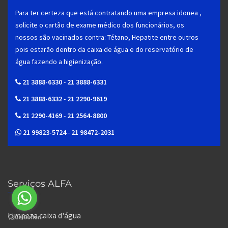
Para ter certeza que está contratando uma empresa idonea ,
solicite o cartão de exame médico dos funcionários, os
nossos são vacinados contra: Tétano, Hepatite entre outros
pois estarão dentro da caixa de água e do reservatório de
água fazendo a higienização.
21 3888-6330
-
21 3888-6331
21 3888-6332
-
21 2290-9619
21 2290-4169
-
21 2564-8800
21 99823-5724
-
21 98472-2031
Serviços ALFA
Limpeza caixa d'água