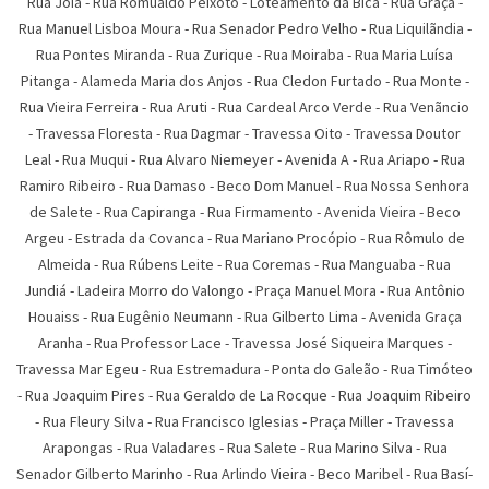
Rua Joia
-
Rua Romualdo Peixoto
-
Loteamento da Bica
-
Rua Graça
-
Rua Manuel Lisboa Moura
-
Rua Senador Pedro Velho
-
Rua Liquilãndia
-
Rua Pontes Miranda
-
Rua Zurique
-
Rua Moiraba
-
Rua Maria Luí­sa
Pitanga
-
Alameda Maria dos Anjos
-
Rua Cledon Furtado
-
Rua Monte
-
Rua Vieira Ferreira
-
Rua Aruti
-
Rua Cardeal Arco Verde
-
Rua Venãncio
-
Travessa Floresta
-
Rua Dagmar
-
Travessa Oito
-
Travessa Doutor
Leal
-
Rua Muqui
-
Rua Alvaro Niemeyer
-
Avenida A
-
Rua Ariapo
-
Rua
Ramiro Ribeiro
-
Rua Damaso
-
Beco Dom Manuel
-
Rua Nossa Senhora
de Salete
-
Rua Capiranga
-
Rua Firmamento
-
Avenida Vieira
-
Beco
Argeu
-
Estrada da Covanca
-
Rua Mariano Procópio
-
Rua Rômulo de
Almeida
-
Rua Rúbens Leite
-
Rua Coremas
-
Rua Manguaba
-
Rua
Jundiá
-
Ladeira Morro do Valongo
-
Praça Manuel Mora
-
Rua Antônio
Houaiss
-
Rua Eugênio Neumann
-
Rua Gilberto Lima
-
Avenida Graça
Aranha
-
Rua Professor Lace
-
Travessa José Siqueira Marques
-
Travessa Mar Egeu
-
Rua Estremadura
-
Ponta do Galeão
-
Rua Timóteo
-
Rua Joaquim Pires
-
Rua Geraldo de La Rocque
-
Rua Joaquim Ribeiro
-
Rua Fleury Silva
-
Rua Francisco Iglesias
-
Praça Miller
-
Travessa
Arapongas
-
Rua Valadares
-
Rua Salete
-
Rua Marino Silva
-
Rua
Senador Gilberto Marinho
-
Rua Arlindo Vieira
-
Beco Maribel
-
Rua Basí­