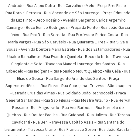
Andrade
-
Rua Alipio Dutra
-
Rua Carvalho e Melo
-
Praça Frei Paulo
-
Rua Dorival Ferreira
-
Rua Visconde de São Lourenço
-
Praça Edmundo
da Luz Pinto
-
Beco Rosário
-
Avenida Sargento Carlos Argemiro
Camargo
-
Beco Eunice Rodrigues
-
Praça da Fonte
-
Rua João Garcia
Júnior
-
Rua Piai B
-
Rua Seresta
-
Rua Professor Euríco Costa
-
Rua
Maria Vargas
-
Rua São Gervásio
-
Rua Quarenta E Tres
-
Rua Silva e
Sousa
-
Avenida Doutora Maria Estrela
-
Rua dos Estampadores
-
Rua
Ubaldo Ramalhete
-
Rua Evandro Quintela
-
Beco do Nato
-
Travessa
Cinqüenta e Sete
-
Travessa Manoel Lourenço dos Santos
-
Rua
Cabedelo
-
Rua Indígena
-
Rua Ronaldo Mourt Queiroz
-
Vila Célia
-
Rua
Elias de Sousa
-
Rua Sargento Arlindo dos Santos
-
Praça
Superintendência
-
Rua Florai
-
Rua Guarajuba
-
Travessa São Joaquim
-
Estrada Cruz das Almas
-
Rua Soldado João Rechocoski
-
Praça
General Santandes
-
Rua São Fileias
-
Rua Mestre Vitalino
-
Rua Herval
Rossano
-
Rua Magistrado
-
Rua Ana Barbosa
-
Rua Narcelio de
Queiros
-
Rua Doutor Padilha
-
Rua Guidoval
-
Rua Julieta
-
Rua Teresa
Cavalcanti
-
Rua Beni
-
Travessa Capitão Assis
-
Rua Santana do
Livramento
-
Travessa Urano
-
Rua Francisco Soren
-
Rua João Batista
-