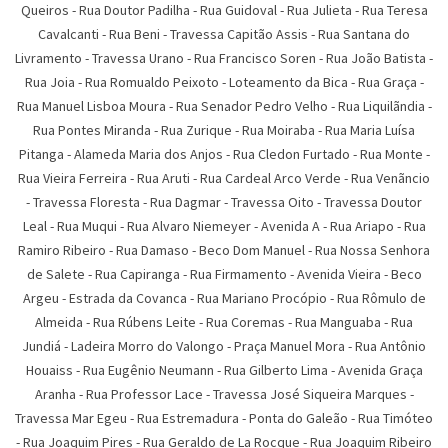
Queiros
-
Rua Doutor Padilha
-
Rua Guidoval
-
Rua Julieta
-
Rua Teresa
Cavalcanti
-
Rua Beni
-
Travessa Capitão Assis
-
Rua Santana do
Livramento
-
Travessa Urano
-
Rua Francisco Soren
-
Rua João Batista
-
Rua Joia
-
Rua Romualdo Peixoto
-
Loteamento da Bica
-
Rua Graça
-
Rua Manuel Lisboa Moura
-
Rua Senador Pedro Velho
-
Rua Liquilãndia
-
Rua Pontes Miranda
-
Rua Zurique
-
Rua Moiraba
-
Rua Maria Luí­sa
Pitanga
-
Alameda Maria dos Anjos
-
Rua Cledon Furtado
-
Rua Monte
-
Rua Vieira Ferreira
-
Rua Aruti
-
Rua Cardeal Arco Verde
-
Rua Venãncio
-
Travessa Floresta
-
Rua Dagmar
-
Travessa Oito
-
Travessa Doutor
Leal
-
Rua Muqui
-
Rua Alvaro Niemeyer
-
Avenida A
-
Rua Ariapo
-
Rua
Ramiro Ribeiro
-
Rua Damaso
-
Beco Dom Manuel
-
Rua Nossa Senhora
de Salete
-
Rua Capiranga
-
Rua Firmamento
-
Avenida Vieira
-
Beco
Argeu
-
Estrada da Covanca
-
Rua Mariano Procópio
-
Rua Rômulo de
Almeida
-
Rua Rúbens Leite
-
Rua Coremas
-
Rua Manguaba
-
Rua
Jundiá
-
Ladeira Morro do Valongo
-
Praça Manuel Mora
-
Rua Antônio
Houaiss
-
Rua Eugênio Neumann
-
Rua Gilberto Lima
-
Avenida Graça
Aranha
-
Rua Professor Lace
-
Travessa José Siqueira Marques
-
Travessa Mar Egeu
-
Rua Estremadura
-
Ponta do Galeão
-
Rua Timóteo
-
Rua Joaquim Pires
-
Rua Geraldo de La Rocque
-
Rua Joaquim Ribeiro