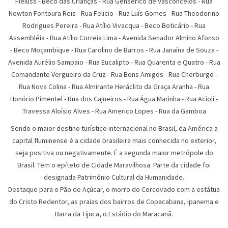
Fleiuss
-
Beco das Crianças
-
Rua Genserico de Vasconcelos
-
Rua
Newton Fontoura Reis
-
Rua Felicio
-
Rua Luís Gomes
-
Rua Theodorino
Rodrigues Pereira
-
Rua Atí­lio Vivacqua
-
Beco Boticário
-
Rua
Assembléia
-
Rua Atílio Correia Lima
-
Avenida Senador Almino Afonso
-
Beco Moçambique
-
Rua Carolino de Barros
-
Rua Janaína de Souza
-
Avenida Aurélio Sampaio
-
Rua Eucalipto
-
Rua Quarenta e Quatro
-
Rua
Comandante Vergueiro da Cruz
-
Rua Bons Amigos
-
Rua Cherburgo
-
Rua Nova Colina
-
Rua Almirante Heráclito da Graça Aranha
-
Rua
Honório Pimentel
-
Rua dos Cajueiros
-
Rua Água Marinha
-
Rua Acioli
-
Travessa Aloísio Alves
-
Rua Americo Lopes
-
Rua da Gamboa
Sendo o maior destino turístico internacional no Brasil, da América a
capital fluminense é a cidade brasileira mais conhecida no exterior,
seja positiva ou negativamente. É a segunda maior metrópole do
Brasil. Tem o epíteto de Cidade Maravilhosa. Parte da cidade foi
designada Patrimônio Cultural da Humanidade.
Destaque para o Pão de Açúcar, o morro do Corcovado com a estátua
do Cristo Redentor, as praias dos bairros de Copacabana, Ipanema e
Barra da Tijuca, o Estádio do Maracanã.