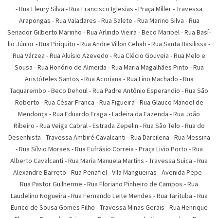
-
Rua Fleury Silva
-
Rua Francisco Iglesias
-
Praça Miller
-
Travessa
Arapongas
-
Rua Valadares
-
Rua Salete
-
Rua Marino Silva
-
Rua
Senador Gilberto Marinho
-
Rua Arlindo Vieira
-
Beco Maribel
-
Rua Basí­
lio Júnior
-
Rua Piriquito
-
Rua Andre Villon Cehab
-
Rua Santa Basilissa
-
Rua Várzea
-
Rua Aluí­sio Azevedo
-
Rua Clécio Gouveia
-
Rua Melo e
Sousa
-
Rua Honório de Almeida
-
Rua Maria Magalhães Pinto
-
Rua
Aristóteles Santos
-
Rua Acoriana
-
Rua Lino Machado
-
Rua
Taquarembo
-
Beco Dehoul
-
Rua Padre Antônio Esperandio
-
Rua São
Roberto
-
Rua César Franca
-
Rua Figueira
-
Rua Glauco Manoel de
Mendonça
-
Rua Eduardo Fraga
-
Ladeira da Fazenda
-
Rua João
Ribeiro
-
Rua Veiga Cabral
-
Estrada Zepelin
-
Rua São Telo
-
Rua do
Desenhista
-
Travessa Ambiré Cavalcanti
-
Rua Darcilena
-
Rua Messina
-
Rua Sí­lvio Moraes
-
Rua Eufrásio Correia
-
Praça Livio Porto
-
Rua
Alberto Cavalcanti
-
Rua Maria Manuela Martins
-
Travessa Suica
-
Rua
Alexandre Barreto
-
Rua Penafiel
-
Vila Mangueiras
-
Avenida Pepe
-
Rua Pastor Guilherme
-
Rua Floriano Pinheiro de Campos
-
Rua
Laudelino Nogueira
-
Rua Fernando Leite Mendes
-
Rua Tarituba
-
Rua
Eurico de Sousa Gomes Filho
-
Travessa Minas Gerais
-
Rua Henrique