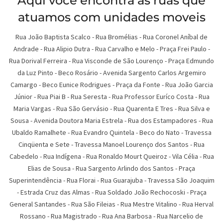
Aqui você encontra as ruas que
atuamos com unidades moveis
Rua João Baptista Scalco
-
Rua Bromélias
-
Rua Coronel Aníbal de
Andrade
-
Rua Alipio Dutra
-
Rua Carvalho e Melo
-
Praça Frei Paulo
-
Rua Dorival Ferreira
-
Rua Visconde de São Lourenço
-
Praça Edmundo
da Luz Pinto
-
Beco Rosário
-
Avenida Sargento Carlos Argemiro
Camargo
-
Beco Eunice Rodrigues
-
Praça da Fonte
-
Rua João Garcia
Júnior
-
Rua Piai B
-
Rua Seresta
-
Rua Professor Euríco Costa
-
Rua
Maria Vargas
-
Rua São Gervásio
-
Rua Quarenta E Tres
-
Rua Silva e
Sousa
-
Avenida Doutora Maria Estrela
-
Rua dos Estampadores
-
Rua
Ubaldo Ramalhete
-
Rua Evandro Quintela
-
Beco do Nato
-
Travessa
Cinqüenta e Sete
-
Travessa Manoel Lourenço dos Santos
-
Rua
Cabedelo
-
Rua Indígena
-
Rua Ronaldo Mourt Queiroz
-
Vila Célia
-
Rua
Elias de Sousa
-
Rua Sargento Arlindo dos Santos
-
Praça
Superintendência
-
Rua Florai
-
Rua Guarajuba
-
Travessa São Joaquim
-
Estrada Cruz das Almas
-
Rua Soldado João Rechocoski
-
Praça
General Santandes
-
Rua São Fileias
-
Rua Mestre Vitalino
-
Rua Herval
Rossano
-
Rua Magistrado
-
Rua Ana Barbosa
-
Rua Narcelio de