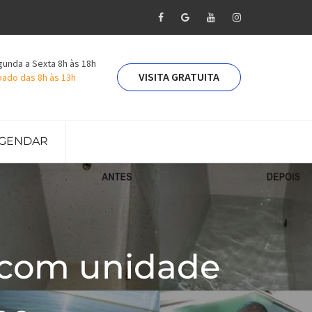
unda a Sexta 8h às 18h
VISITA GRATUITA
ado das 8h às 13h
GENDAR
 com unidade