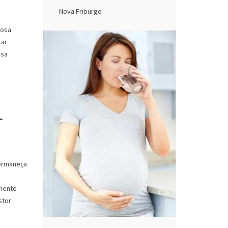
Nova Friburgo
iosa
tar
ssa
-
permaneça
lmente
stor