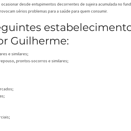
ode ocasionar desde entupimentos decorrentes de sujeira acumulada no fun
 provocam sérios problemas para a saúde para quem consumir.
eguintes estabeleciment
or Guilherme:
ares e similares;
 repouso, prontos-socorros e similares;
ercados;
as;
ciais;