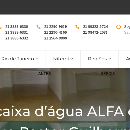
21 3888-6330
21 2290-9619
21 99823-5724
Seg
21 3888-6331
21 2290-4169
21 98472-2031
Sáb
21 3888-6332
21 2564-8800
Rio de Janeiro
Niteroí
Regiões
A
caixa d’água ALFA