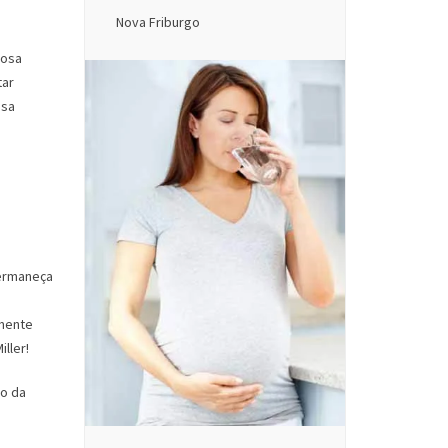
Nova Friburgo
iosa
tar
ssa
permaneça
lmente
ller!
do da