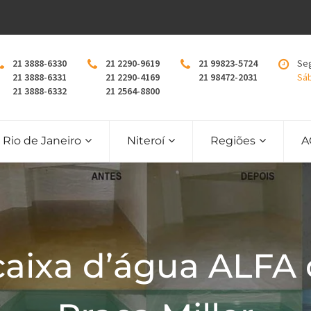
21 3888-6330
21 2290-9619
21 99823-5724
Seg
21 3888-6331
21 2290-4169
21 98472-2031
Sáb
21 3888-6332
21 2564-8800
Rio de Janeiro
Niteroí
Regiões
A
caixa d’água ALFA