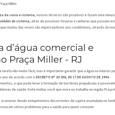
raça Miller.
za da caixa e cisterna
, nossos técnicos são proativos e fazem uma minuc
também de cisterna
, atrás de possíveis fissuras e ranhuras que possam es
que muitas das vezes são imperceptíveis aos condôminos, através da no
a d’água comercial e
o Praça Miller - RJ
tarefa não muito fácil, mas é importante garantir que a água no interior 
 ao ano de acordo com o
DECRETO Nº 20.356, DE 17 DE AGOSTO DE 1994 -
mentos, o que pode levar à formação de bactérias prejudiciais e possive
blemas de saúde. Evite multas você que mora ou trabalha na região Praça Mi
ode ocasionar desde entupimentos decorrentes de sujeira acumulada no fun
 provocam sérios problemas para a saúde para quem consumir.