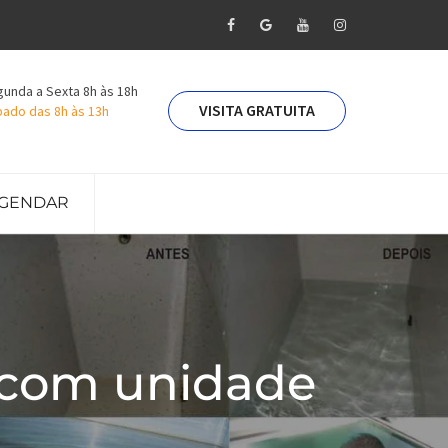
unda a Sexta 8h às 18h
VISITA GRATUITA
ado das 8h às 13h
GENDAR
 com unidade