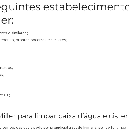
eguintes estabeleciment
er:
ares e similares;
 repouso, prontos-socorros e similares;
ercados;
as;
ciais;
ller para limpar caixa d’água e cister
o tempo, das quais pode ser prejudicial à saúde humana, se não for limpa