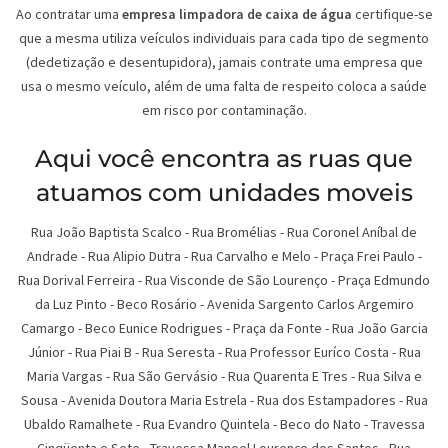
Ao contratar uma
empresa limpadora de caixa de água
certifique-se
que a mesma utiliza veículos individuais para cada tipo de segmento
(dedetização e desentupidora), jamais contrate uma empresa que
usa o mesmo veículo, além de uma falta de respeito coloca a saúde
em risco por contaminação.
Aqui você encontra as ruas que
atuamos com unidades moveis
Rua João Baptista Scalco
-
Rua Bromélias
-
Rua Coronel Aníbal de
Andrade
-
Rua Alipio Dutra
-
Rua Carvalho e Melo
-
Praça Frei Paulo
-
Rua Dorival Ferreira
-
Rua Visconde de São Lourenço
-
Praça Edmundo
da Luz Pinto
-
Beco Rosário
-
Avenida Sargento Carlos Argemiro
Camargo
-
Beco Eunice Rodrigues
-
Praça da Fonte
-
Rua João Garcia
Júnior
-
Rua Piai B
-
Rua Seresta
-
Rua Professor Euríco Costa
-
Rua
Maria Vargas
-
Rua São Gervásio
-
Rua Quarenta E Tres
-
Rua Silva e
Sousa
-
Avenida Doutora Maria Estrela
-
Rua dos Estampadores
-
Rua
Ubaldo Ramalhete
-
Rua Evandro Quintela
-
Beco do Nato
-
Travessa