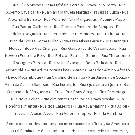
-
Rua Sí­lvio Moraes
-
Rua Eufrásio Correia
-
Praça Livio Porto
-
Rua
Alberto Cavalcanti
-
Rua Maria Manuela Martins
-
Travessa Suica
-
Rua
Alexandre Barreto
-
Rua Penafiel
-
Vila Mangueiras
-
Avenida Pepe
-
Rua Pastor Guilherme
-
Rua Floriano Pinheiro de Campos
-
Rua
Laudelino Nogueira
-
Rua Fernando Leite Mendes
-
Rua Tarituba
-
Rua
Eurico de Sousa Gomes Filho
-
Travessa Minas Gerais
-
Rua Henrique
Fleiuss
-
Beco das Crianças
-
Rua Genserico de Vasconcelos
-
Rua
Newton Fontoura Reis
-
Rua Felicio
-
Rua Luís Gomes
-
Rua Theodorino
Rodrigues Pereira
-
Rua Atí­lio Vivacqua
-
Beco Boticário
-
Rua
Assembléia
-
Rua Atílio Correia Lima
-
Avenida Senador Almino Afonso
-
Beco Moçambique
-
Rua Carolino de Barros
-
Rua Janaína de Souza
-
Avenida Aurélio Sampaio
-
Rua Eucalipto
-
Rua Quarenta e Quatro
-
Rua
Comandante Vergueiro da Cruz
-
Rua Bons Amigos
-
Rua Cherburgo
-
Rua Nova Colina
-
Rua Almirante Heráclito da Graça Aranha
-
Rua
Honório Pimentel
-
Rua dos Cajueiros
-
Rua Água Marinha
-
Rua Acioli
-
Travessa Aloísio Alves
-
Rua Americo Lopes
-
Rua da Gamboa
Sendo o maior destino turístico internacional no Brasil, da América a
capital fluminense é a cidade brasileira mais conhecida no exterior,