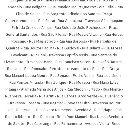
Cinqüenta e Sete
-
Travessa Manoel Lourenço dos Santos
-
Rua
Cabedelo
-
Rua Indígena
-
Rua Ronaldo Mourt Queiroz
-
Vila Célia
-
Rua
Elias de Sousa
-
Rua Sargento Arlindo dos Santos
-
Praça
Superintendência
-
Rua Florai
-
Rua Guarajuba
-
Travessa São Joaquim
-
Estrada Cruz das Almas
-
Rua Soldado João Rechocoski
-
Praça
General Santandes
-
Rua São Fileias
-
Rua Mestre Vitalino
-
Rua Herval
Rossano
-
Rua Magistrado
-
Rua Ana Barbosa
-
Rua Narcelio de
Queiros
-
Rua Doutor Padilha
-
Rua Guidoval
-
Rua Julieta
-
Rua Teresa
Cavalcanti
-
Rua Beni
-
Travessa Capitão Assis
-
Rua Santana do
Livramento
-
Travessa Urano
-
Rua Francisco Soren
-
Rua João Batista
-
Rua Joia
-
Rua Romualdo Peixoto
-
Loteamento da Bica
-
Rua Graça
-
Rua Manuel Lisboa Moura
-
Rua Senador Pedro Velho
-
Rua Liquilãndia
-
Rua Pontes Miranda
-
Rua Zurique
-
Rua Moiraba
-
Rua Maria Luí­sa
Pitanga
-
Alameda Maria dos Anjos
-
Rua Cledon Furtado
-
Rua Monte
-
Rua Vieira Ferreira
-
Rua Aruti
-
Rua Cardeal Arco Verde
-
Rua Venãncio
-
Travessa Floresta
-
Rua Dagmar
-
Travessa Oito
-
Travessa Doutor
Leal
-
Rua Muqui
-
Rua Alvaro Niemeyer
-
Avenida A
-
Rua Ariapo
-
Rua
Ramiro Ribeiro
-
Rua Damaso
-
Beco Dom Manuel
-
Rua Nossa Senhora
de Salete
-
Rua Capiranga
-
Rua Firmamento
-
Avenida Vieira
-
Beco