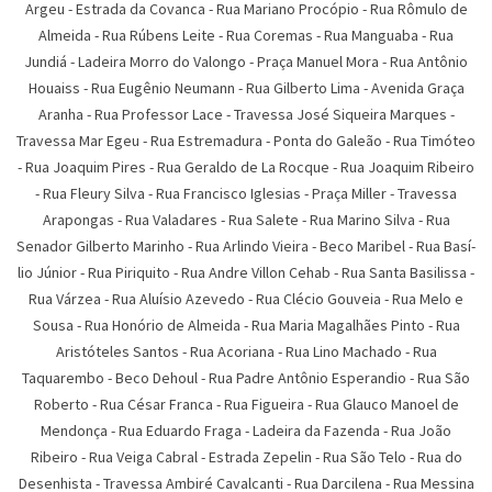
Argeu
-
Estrada da Covanca
-
Rua Mariano Procópio
-
Rua Rômulo de
Almeida
-
Rua Rúbens Leite
-
Rua Coremas
-
Rua Manguaba
-
Rua
Jundiá
-
Ladeira Morro do Valongo
-
Praça Manuel Mora
-
Rua Antônio
Houaiss
-
Rua Eugênio Neumann
-
Rua Gilberto Lima
-
Avenida Graça
Aranha
-
Rua Professor Lace
-
Travessa José Siqueira Marques
-
Travessa Mar Egeu
-
Rua Estremadura
-
Ponta do Galeão
-
Rua Timóteo
-
Rua Joaquim Pires
-
Rua Geraldo de La Rocque
-
Rua Joaquim Ribeiro
-
Rua Fleury Silva
-
Rua Francisco Iglesias
-
Praça Miller
-
Travessa
Arapongas
-
Rua Valadares
-
Rua Salete
-
Rua Marino Silva
-
Rua
Senador Gilberto Marinho
-
Rua Arlindo Vieira
-
Beco Maribel
-
Rua Basí­
lio Júnior
-
Rua Piriquito
-
Rua Andre Villon Cehab
-
Rua Santa Basilissa
-
Rua Várzea
-
Rua Aluí­sio Azevedo
-
Rua Clécio Gouveia
-
Rua Melo e
Sousa
-
Rua Honório de Almeida
-
Rua Maria Magalhães Pinto
-
Rua
Aristóteles Santos
-
Rua Acoriana
-
Rua Lino Machado
-
Rua
Taquarembo
-
Beco Dehoul
-
Rua Padre Antônio Esperandio
-
Rua São
Roberto
-
Rua César Franca
-
Rua Figueira
-
Rua Glauco Manoel de
Mendonça
-
Rua Eduardo Fraga
-
Ladeira da Fazenda
-
Rua João
Ribeiro
-
Rua Veiga Cabral
-
Estrada Zepelin
-
Rua São Telo
-
Rua do
Desenhista
-
Travessa Ambiré Cavalcanti
-
Rua Darcilena
-
Rua Messina