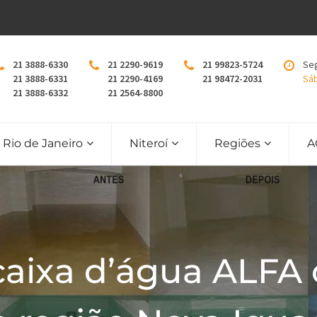
21 3888-6330
21 2290-9619
21 99823-5724
Seg
21 3888-6331
21 2290-4169
21 98472-2031
Sáb
21 3888-6332
21 2564-8800
Rio de Janeiro
Niteroí
Regiões
A
caixa d’água ALFA