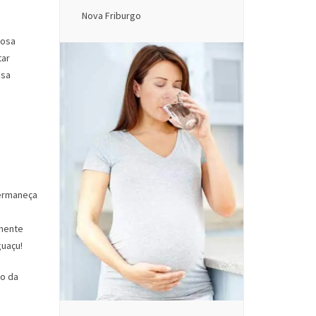
Nova Friburgo
iosa
tar
ssa
permaneça
lmente
guaçu!
do da