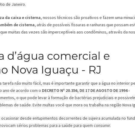
io de Janeiro.
za da caixa e cisterna
, nossos técnicos são proativos e fazem uma minuc
também de cisterna
, atrás de possíveis fissuras e ranhuras que possam es
que muitas das vezes são imperceptíveis aos condôminos, através da no
a d’água comercial e
ão Nova Iguaçu - RJ
tarefa não muito fácil, mas é importante garantir que a água no interior 
 ao ano de acordo com o
DECRETO Nº 20.356, DE 17 DE AGOSTO DE 1994 -
mentos, o que pode levar à formação de bactérias prejudiciais e possive
oblemas de saúde. Evite multas você que mora ou trabalha na região Nova I
ode ocasionar desde entupimentos decorrentes de sujeira acumulada no fun
 provocam sérios problemas para a saúde para quem consumir.