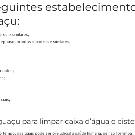
eguintes estabeleciment
açu:
ares e similares;
 repouso, prontos-socorros e similares;
ercados;
as;
ciais;
açu para limpar caixa d’água e ciste
o tempo, das quais pode ser prejudicial à saúde humana, se não for limpa