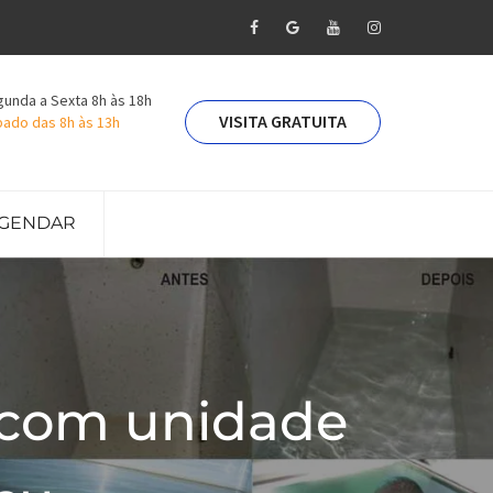
unda a Sexta 8h às 18h
VISITA GRATUITA
ado das 8h às 13h
GENDAR
 com unidade