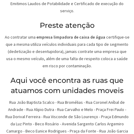
Emitimos Laudos de Potabilidade e Certificado de execução do
serviço.
Preste atenção
Ao contratar uma
empresa limpadora de caixa de água
certifique-se
que a mesma utiliza veículos individuais para cada tipo de segmento
(dedetização e desentupidora), jamais contrate uma empresa que
usa o mesmo veículo, além de uma falta de respeito coloca a saúde
em risco por contaminação.
Aqui você encontra as ruas que
atuamos com unidades moveis
Rua João Baptista Scalco
-
Rua Bromélias
-
Rua Coronel Aníbal de
Andrade
-
Rua Alipio Dutra
-
Rua Carvalho e Melo
-
Praça Frei Paulo
-
Rua Dorival Ferreira
-
Rua Visconde de São Lourenço
-
Praça Edmundo
da Luz Pinto
-
Beco Rosário
-
Avenida Sargento Carlos Argemiro
Camargo
-
Beco Eunice Rodrigues
-
Praça da Fonte
-
Rua João Garcia