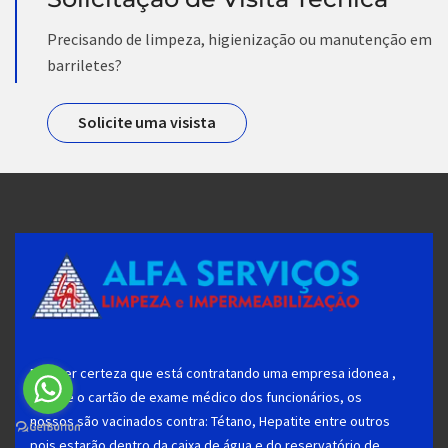
Precisando de limpeza, higienização ou manutenção em
barriletes?
Solicite uma visista
Para ter certeza que está contratando uma empresa idonea ,
solicite o cartão de exame médico dos funcionários, os
nossos são vacinados contra: Tétano, Hepatite entre outros
pois estarão dentro da caixa de água e do reservatório de