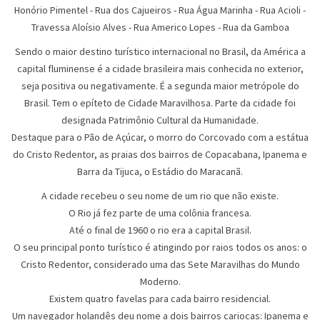
Honório Pimentel
-
Rua dos Cajueiros
-
Rua Água Marinha
-
Rua Acioli
-
Travessa Aloísio Alves
-
Rua Americo Lopes
-
Rua da Gamboa
Sendo o maior destino turístico internacional no Brasil, da América a
capital fluminense é a cidade brasileira mais conhecida no exterior,
seja positiva ou negativamente. É a segunda maior metrópole do
Brasil. Tem o epíteto de Cidade Maravilhosa. Parte da cidade foi
designada Patrimônio Cultural da Humanidade.
Destaque para o Pão de Açúcar, o morro do Corcovado com a estátua
do Cristo Redentor, as praias dos bairros de Copacabana, Ipanema e
Barra da Tijuca, o Estádio do Maracanã.
A cidade recebeu o seu nome de um rio que não existe.
O Rio já fez parte de uma colônia francesa.
Até o final de 1960 o rio era a capital Brasil.
O seu principal ponto turístico é atingindo por raios todos os anos: o
Cristo Redentor, considerado uma das Sete Maravilhas do Mundo
Moderno.
Existem quatro favelas para cada bairro residencial.
Um navegador holandês deu nome a dois bairros cariocas: Ipanema e