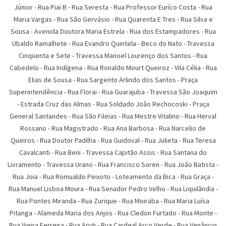
Júnior
-
Rua Piai B
-
Rua Seresta
-
Rua Professor Euríco Costa
-
Rua
Maria Vargas
-
Rua São Gervásio
-
Rua Quarenta E Tres
-
Rua Silva e
Sousa
-
Avenida Doutora Maria Estrela
-
Rua dos Estampadores
-
Rua
Ubaldo Ramalhete
-
Rua Evandro Quintela
-
Beco do Nato
-
Travessa
Cinqüenta e Sete
-
Travessa Manoel Lourenço dos Santos
-
Rua
Cabedelo
-
Rua Indígena
-
Rua Ronaldo Mourt Queiroz
-
Vila Célia
-
Rua
Elias de Sousa
-
Rua Sargento Arlindo dos Santos
-
Praça
Superintendência
-
Rua Florai
-
Rua Guarajuba
-
Travessa São Joaquim
-
Estrada Cruz das Almas
-
Rua Soldado João Rechocoski
-
Praça
General Santandes
-
Rua São Fileias
-
Rua Mestre Vitalino
-
Rua Herval
Rossano
-
Rua Magistrado
-
Rua Ana Barbosa
-
Rua Narcelio de
Queiros
-
Rua Doutor Padilha
-
Rua Guidoval
-
Rua Julieta
-
Rua Teresa
Cavalcanti
-
Rua Beni
-
Travessa Capitão Assis
-
Rua Santana do
Livramento
-
Travessa Urano
-
Rua Francisco Soren
-
Rua João Batista
-
Rua Joia
-
Rua Romualdo Peixoto
-
Loteamento da Bica
-
Rua Graça
-
Rua Manuel Lisboa Moura
-
Rua Senador Pedro Velho
-
Rua Liquilãndia
-
Rua Pontes Miranda
-
Rua Zurique
-
Rua Moiraba
-
Rua Maria Luí­sa
Pitanga
-
Alameda Maria dos Anjos
-
Rua Cledon Furtado
-
Rua Monte
-
Rua Vieira Ferreira
-
Rua Aruti
-
Rua Cardeal Arco Verde
-
Rua Venãncio