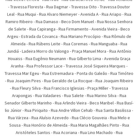
-
Travessa Floresta
-
Rua Dagmar
-
Travessa Oito
-
Travessa Doutor
Leal
-
Rua Muqui
-
Rua Alvaro Niemeyer
-
Avenida A
-
Rua Ariapo
-
Rua
Ramiro Ribeiro
-
Rua Damaso
-
Beco Dom Manuel
-
Rua Nossa Senhora
de Salete
-
Rua Capiranga
-
Rua Firmamento
-
Avenida Vieira
-
Beco
Argeu
-
Estrada da Covanca
-
Rua Mariano Procópio
-
Rua Rômulo de
Almeida
-
Rua Rúbens Leite
-
Rua Coremas
-
Rua Manguaba
-
Rua
Jundiá
-
Ladeira Morro do Valongo
-
Praça Manuel Mora
-
Rua Antônio
Houaiss
-
Rua Eugênio Neumann
-
Rua Gilberto Lima
-
Avenida Graça
Aranha
-
Rua Professor Lace
-
Travessa José Siqueira Marques
-
Travessa Mar Egeu
-
Rua Estremadura
-
Ponta do Galeão
-
Rua Timóteo
-
Rua Joaquim Pires
-
Rua Geraldo de La Rocque
-
Rua Joaquim Ribeiro
-
Rua Fleury Silva
-
Rua Francisco Iglesias
-
Praça Miller
-
Travessa
Arapongas
-
Rua Valadares
-
Rua Salete
-
Rua Marino Silva
-
Rua
Senador Gilberto Marinho
-
Rua Arlindo Vieira
-
Beco Maribel
-
Rua Basí­
lio Júnior
-
Rua Piriquito
-
Rua Andre Villon Cehab
-
Rua Santa Basilissa
-
Rua Várzea
-
Rua Aluí­sio Azevedo
-
Rua Clécio Gouveia
-
Rua Melo e
Sousa
-
Rua Honório de Almeida
-
Rua Maria Magalhães Pinto
-
Rua
Aristóteles Santos
-
Rua Acoriana
-
Rua Lino Machado
-
Rua