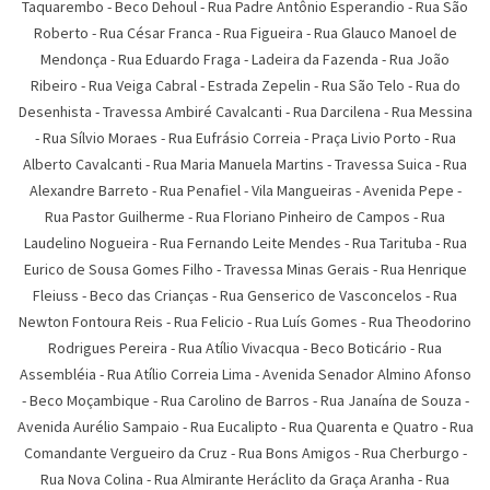
Taquarembo
-
Beco Dehoul
-
Rua Padre Antônio Esperandio
-
Rua São
Roberto
-
Rua César Franca
-
Rua Figueira
-
Rua Glauco Manoel de
Mendonça
-
Rua Eduardo Fraga
-
Ladeira da Fazenda
-
Rua João
Ribeiro
-
Rua Veiga Cabral
-
Estrada Zepelin
-
Rua São Telo
-
Rua do
Desenhista
-
Travessa Ambiré Cavalcanti
-
Rua Darcilena
-
Rua Messina
-
Rua Sí­lvio Moraes
-
Rua Eufrásio Correia
-
Praça Livio Porto
-
Rua
Alberto Cavalcanti
-
Rua Maria Manuela Martins
-
Travessa Suica
-
Rua
Alexandre Barreto
-
Rua Penafiel
-
Vila Mangueiras
-
Avenida Pepe
-
Rua Pastor Guilherme
-
Rua Floriano Pinheiro de Campos
-
Rua
Laudelino Nogueira
-
Rua Fernando Leite Mendes
-
Rua Tarituba
-
Rua
Eurico de Sousa Gomes Filho
-
Travessa Minas Gerais
-
Rua Henrique
Fleiuss
-
Beco das Crianças
-
Rua Genserico de Vasconcelos
-
Rua
Newton Fontoura Reis
-
Rua Felicio
-
Rua Luís Gomes
-
Rua Theodorino
Rodrigues Pereira
-
Rua Atí­lio Vivacqua
-
Beco Boticário
-
Rua
Assembléia
-
Rua Atílio Correia Lima
-
Avenida Senador Almino Afonso
-
Beco Moçambique
-
Rua Carolino de Barros
-
Rua Janaína de Souza
-
Avenida Aurélio Sampaio
-
Rua Eucalipto
-
Rua Quarenta e Quatro
-
Rua
Comandante Vergueiro da Cruz
-
Rua Bons Amigos
-
Rua Cherburgo
-
Rua Nova Colina
-
Rua Almirante Heráclito da Graça Aranha
-
Rua