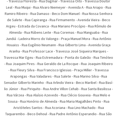
-
Travessa Floresta
-
Rua Dagmar
-
Travessa Oito
-
Travessa Doutor
Leal
-
Rua Muqui
-
Rua Alvaro Niemeyer
-
Avenida A
-
Rua Ariapo
-
Rua
Ramiro Ribeiro
-
Rua Damaso
-
Beco Dom Manuel
-
Rua Nossa Senhora
de Salete
-
Rua Capiranga
-
Rua Firmamento
-
Avenida Vieira
-
Beco
Argeu
-
Estrada da Covanca
-
Rua Mariano Procópio
-
Rua Rômulo de
Almeida
-
Rua Rúbens Leite
-
Rua Coremas
-
Rua Manguaba
-
Rua
Jundiá
-
Ladeira Morro do Valongo
-
Praça Manuel Mora
-
Rua Antônio
Houaiss
-
Rua Eugênio Neumann
-
Rua Gilberto Lima
-
Avenida Graça
Aranha
-
Rua Professor Lace
-
Travessa José Siqueira Marques
-
Travessa Mar Egeu
-
Rua Estremadura
-
Ponta do Galeão
-
Rua Timóteo
-
Rua Joaquim Pires
-
Rua Geraldo de La Rocque
-
Rua Joaquim Ribeiro
-
Rua Fleury Silva
-
Rua Francisco Iglesias
-
Praça Miller
-
Travessa
Arapongas
-
Rua Valadares
-
Rua Salete
-
Rua Marino Silva
-
Rua
Senador Gilberto Marinho
-
Rua Arlindo Vieira
-
Beco Maribel
-
Rua Basí­
lio Júnior
-
Rua Piriquito
-
Rua Andre Villon Cehab
-
Rua Santa Basilissa
-
Rua Várzea
-
Rua Aluí­sio Azevedo
-
Rua Clécio Gouveia
-
Rua Melo e
Sousa
-
Rua Honório de Almeida
-
Rua Maria Magalhães Pinto
-
Rua
Aristóteles Santos
-
Rua Acoriana
-
Rua Lino Machado
-
Rua
Taquarembo
-
Beco Dehoul
-
Rua Padre Antônio Esperandio
-
Rua São