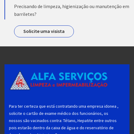
Precisando de limpeza, higienização ou manutenção em
barriletes?
Solicite uma visista
Para ter certeza que está contratando uma empresa idonea ,
solicite o cartão de exame médico dos funcionários, os
nossos são vacinados contra: Tétano, Hepatite entre outros
pois estarão dentro da caixa de água e do reservatório de