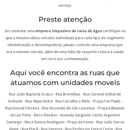
serviço.
Preste atenção
Ao contratar uma
empresa limpadora de caixa de água
certifique-se
que a mesma utiliza veículos individuais para cada tipo de segmento
(dedetização e desentupidora), jamais contrate uma empresa que
usa o mesmo veículo, além de uma falta de respeito coloca a saúde
em risco por contaminação.
Aqui você encontra as ruas que
atuamos com unidades moveis
Rua João Baptista Scalco
-
Rua Bromélias
-
Rua Coronel Aníbal de
Andrade
-
Rua Alipio Dutra
-
Rua Carvalho e Melo
-
Praça Frei Paulo
-
Rua Dorival Ferreira
-
Rua Visconde de São Lourenço
-
Praça Edmundo
da Luz Pinto
-
Beco Rosário
-
Avenida Sargento Carlos Argemiro
Camargo
-
Beco Eunice Rodrigues
-
Praça da Fonte
-
Rua João Garcia
Júnior
-
Rua Piai B
-
Rua Seresta
-
Rua Professor Euríco Costa
-
Rua