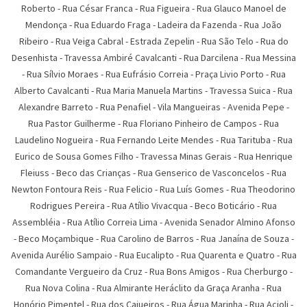
Roberto
-
Rua César Franca
-
Rua Figueira
-
Rua Glauco Manoel de
Mendonça
-
Rua Eduardo Fraga
-
Ladeira da Fazenda
-
Rua João
Ribeiro
-
Rua Veiga Cabral
-
Estrada Zepelin
-
Rua São Telo
-
Rua do
Desenhista
-
Travessa Ambiré Cavalcanti
-
Rua Darcilena
-
Rua Messina
-
Rua Sí­lvio Moraes
-
Rua Eufrásio Correia
-
Praça Livio Porto
-
Rua
Alberto Cavalcanti
-
Rua Maria Manuela Martins
-
Travessa Suica
-
Rua
Alexandre Barreto
-
Rua Penafiel
-
Vila Mangueiras
-
Avenida Pepe
-
Rua Pastor Guilherme
-
Rua Floriano Pinheiro de Campos
-
Rua
Laudelino Nogueira
-
Rua Fernando Leite Mendes
-
Rua Tarituba
-
Rua
Eurico de Sousa Gomes Filho
-
Travessa Minas Gerais
-
Rua Henrique
Fleiuss
-
Beco das Crianças
-
Rua Genserico de Vasconcelos
-
Rua
Newton Fontoura Reis
-
Rua Felicio
-
Rua Luís Gomes
-
Rua Theodorino
Rodrigues Pereira
-
Rua Atí­lio Vivacqua
-
Beco Boticário
-
Rua
Assembléia
-
Rua Atílio Correia Lima
-
Avenida Senador Almino Afonso
-
Beco Moçambique
-
Rua Carolino de Barros
-
Rua Janaína de Souza
-
Avenida Aurélio Sampaio
-
Rua Eucalipto
-
Rua Quarenta e Quatro
-
Rua
Comandante Vergueiro da Cruz
-
Rua Bons Amigos
-
Rua Cherburgo
-
Rua Nova Colina
-
Rua Almirante Heráclito da Graça Aranha
-
Rua
Honório Pimentel
-
Rua dos Cajueiros
-
Rua Água Marinha
-
Rua Acioli
-