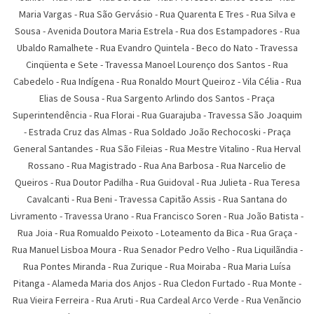
Maria Vargas
-
Rua São Gervásio
-
Rua Quarenta E Tres
-
Rua Silva e
Sousa
-
Avenida Doutora Maria Estrela
-
Rua dos Estampadores
-
Rua
Ubaldo Ramalhete
-
Rua Evandro Quintela
-
Beco do Nato
-
Travessa
Cinqüenta e Sete
-
Travessa Manoel Lourenço dos Santos
-
Rua
Cabedelo
-
Rua Indígena
-
Rua Ronaldo Mourt Queiroz
-
Vila Célia
-
Rua
Elias de Sousa
-
Rua Sargento Arlindo dos Santos
-
Praça
Superintendência
-
Rua Florai
-
Rua Guarajuba
-
Travessa São Joaquim
-
Estrada Cruz das Almas
-
Rua Soldado João Rechocoski
-
Praça
General Santandes
-
Rua São Fileias
-
Rua Mestre Vitalino
-
Rua Herval
Rossano
-
Rua Magistrado
-
Rua Ana Barbosa
-
Rua Narcelio de
Queiros
-
Rua Doutor Padilha
-
Rua Guidoval
-
Rua Julieta
-
Rua Teresa
Cavalcanti
-
Rua Beni
-
Travessa Capitão Assis
-
Rua Santana do
Livramento
-
Travessa Urano
-
Rua Francisco Soren
-
Rua João Batista
-
Rua Joia
-
Rua Romualdo Peixoto
-
Loteamento da Bica
-
Rua Graça
-
Rua Manuel Lisboa Moura
-
Rua Senador Pedro Velho
-
Rua Liquilãndia
-
Rua Pontes Miranda
-
Rua Zurique
-
Rua Moiraba
-
Rua Maria Luí­sa
Pitanga
-
Alameda Maria dos Anjos
-
Rua Cledon Furtado
-
Rua Monte
-
Rua Vieira Ferreira
-
Rua Aruti
-
Rua Cardeal Arco Verde
-
Rua Venãncio