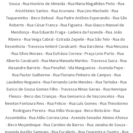
Sousa
-
Rua Honório de Almeida
-
Rua Maria Magalhães Pinto
-
Rua
Aristóteles Santos
-
Rua Acoriana
-
Rua Lino Machado
-
Rua
Taquarembo
-
Beco Dehoul
-
Rua Padre Antônio Esperandio
-
Rua São
Roberto
-
Rua César Franca
-
Rua Figueira
-
Rua Glauco Manoel de
Mendonça
-
Rua Eduardo Fraga
-
Ladeira da Fazenda
-
Rua João
Ribeiro
-
Rua Veiga Cabral
-
Estrada Zepelin
-
Rua São Telo
-
Rua do
Desenhista
-
Travessa Ambiré Cavalcanti
-
Rua Darcilena
-
Rua Messina
-
Rua Sí­lvio Moraes
-
Rua Eufrásio Correia
-
Praça Livio Porto
-
Rua
Alberto Cavalcanti
-
Rua Maria Manuela Martins
-
Travessa Suica
-
Rua
Alexandre Barreto
-
Rua Penafiel
-
Vila Mangueiras
-
Avenida Pepe
-
Rua Pastor Guilherme
-
Rua Floriano Pinheiro de Campos
-
Rua
Laudelino Nogueira
-
Rua Fernando Leite Mendes
-
Rua Tarituba
-
Rua
Eurico de Sousa Gomes Filho
-
Travessa Minas Gerais
-
Rua Henrique
Fleiuss
-
Beco das Crianças
-
Rua Genserico de Vasconcelos
-
Rua
Newton Fontoura Reis
-
Rua Felicio
-
Rua Luís Gomes
-
Rua Theodorino
Rodrigues Pereira
-
Rua Atí­lio Vivacqua
-
Beco Boticário
-
Rua
Assembléia
-
Rua Atílio Correia Lima
-
Avenida Senador Almino Afonso
-
Beco Moçambique
-
Rua Carolino de Barros
-
Rua Janaína de Souza
-
Avenida Aurélio Sampaio
-
Rua Eucalipto
-
Rua Quarenta e Quatro
-
Rua