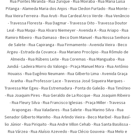
Rua Pontes Miranda
-
Rua Zurique
-
Rua Moiraba
-
Rua Maria Luí­sa
Pitanga
-
Alameda Maria dos Anjos
-
Rua Cledon Furtado
-
Rua Monte
-
Rua Vieira Ferreira
-
Rua Aruti
-
Rua Cardeal Arco Verde
-
Rua Venãncio
-
Travessa Floresta
-
Rua Dagmar
-
Travessa Oito
-
Travessa Doutor
Leal
-
Rua Muqui
-
Rua Alvaro Niemeyer
-
Avenida A
-
Rua Ariapo
-
Rua
Ramiro Ribeiro
-
Rua Damaso
-
Beco Dom Manuel
-
Rua Nossa Senhora
de Salete
-
Rua Capiranga
-
Rua Firmamento
-
Avenida Vieira
-
Beco
Argeu
-
Estrada da Covanca
-
Rua Mariano Procópio
-
Rua Rômulo de
Almeida
-
Rua Rúbens Leite
-
Rua Coremas
-
Rua Manguaba
-
Rua
Jundiá
-
Ladeira Morro do Valongo
-
Praça Manuel Mora
-
Rua Antônio
Houaiss
-
Rua Eugênio Neumann
-
Rua Gilberto Lima
-
Avenida Graça
Aranha
-
Rua Professor Lace
-
Travessa José Siqueira Marques
-
Travessa Mar Egeu
-
Rua Estremadura
-
Ponta do Galeão
-
Rua Timóteo
-
Rua Joaquim Pires
-
Rua Geraldo de La Rocque
-
Rua Joaquim Ribeiro
-
Rua Fleury Silva
-
Rua Francisco Iglesias
-
Praça Miller
-
Travessa
Arapongas
-
Rua Valadares
-
Rua Salete
-
Rua Marino Silva
-
Rua
Senador Gilberto Marinho
-
Rua Arlindo Vieira
-
Beco Maribel
-
Rua Basí­
lio Júnior
-
Rua Piriquito
-
Rua Andre Villon Cehab
-
Rua Santa Basilissa
-
Rua Várzea
-
Rua Aluí­sio Azevedo
-
Rua Clécio Gouveia
-
Rua Melo e