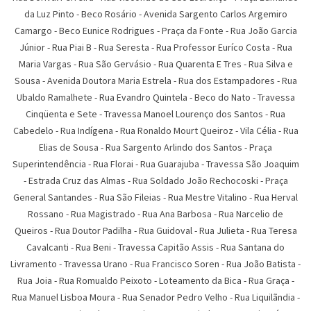
da Luz Pinto
-
Beco Rosário
-
Avenida Sargento Carlos Argemiro
Camargo
-
Beco Eunice Rodrigues
-
Praça da Fonte
-
Rua João Garcia
Júnior
-
Rua Piai B
-
Rua Seresta
-
Rua Professor Euríco Costa
-
Rua
Maria Vargas
-
Rua São Gervásio
-
Rua Quarenta E Tres
-
Rua Silva e
Sousa
-
Avenida Doutora Maria Estrela
-
Rua dos Estampadores
-
Rua
Ubaldo Ramalhete
-
Rua Evandro Quintela
-
Beco do Nato
-
Travessa
Cinqüenta e Sete
-
Travessa Manoel Lourenço dos Santos
-
Rua
Cabedelo
-
Rua Indígena
-
Rua Ronaldo Mourt Queiroz
-
Vila Célia
-
Rua
Elias de Sousa
-
Rua Sargento Arlindo dos Santos
-
Praça
Superintendência
-
Rua Florai
-
Rua Guarajuba
-
Travessa São Joaquim
-
Estrada Cruz das Almas
-
Rua Soldado João Rechocoski
-
Praça
General Santandes
-
Rua São Fileias
-
Rua Mestre Vitalino
-
Rua Herval
Rossano
-
Rua Magistrado
-
Rua Ana Barbosa
-
Rua Narcelio de
Queiros
-
Rua Doutor Padilha
-
Rua Guidoval
-
Rua Julieta
-
Rua Teresa
Cavalcanti
-
Rua Beni
-
Travessa Capitão Assis
-
Rua Santana do
Livramento
-
Travessa Urano
-
Rua Francisco Soren
-
Rua João Batista
-
Rua Joia
-
Rua Romualdo Peixoto
-
Loteamento da Bica
-
Rua Graça
-
Rua Manuel Lisboa Moura
-
Rua Senador Pedro Velho
-
Rua Liquilãndia
-