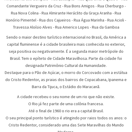
Comandante Vergueiro da Cruz
-
Rua Bons Amigos
-
Rua Cherburgo
-
Rua Nova Colina
-
Rua Almirante Heráclito da Graça Aranha
-
Rua
Honório Pimentel
-
Rua dos Cajueiros
-
Rua Água Marinha
-
Rua Acioli
-
Travessa Aloísio Alves
-
Rua Americo Lopes
-
Rua da Gamboa
Sendo o maior destino turístico internacional no Brasil, da América a
capital fluminense é a cidade brasileira mais conhecida no exterior,
seja positiva ou negativamente. É a segunda maior metrópole do
Brasil. Tem o epíteto de Cidade Maravilhosa. Parte da cidade foi
designada Patrimônio Cultural da Humanidade.
Destaque para o Pão de Açúcar, o morro do Corcovado com a estátua
do Cristo Redentor, as praias dos bairros de Copacabana, Ipanema e
Barra da Tijuca, o Estádio do Maracanã.
A cidade recebeu o seu nome de um rio que não existe.
O Rio já fez parte de uma colônia francesa.
Até o final de 1960 o rio era a capital Brasil.
O seu principal ponto turístico é atingindo por raios todos os anos: o
Cristo Redentor, considerado uma das Sete Maravilhas do Mundo