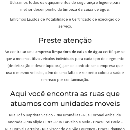
Utilizamos todos os equipamentos de segurança e higiene para
melhor desempenho da
limpeza da caixa de água
.
Emitimos Laudos de Potabilidade e Certificado de execução do
serviço.
Preste atenção
Ao contratar uma
empresa limpadora de caixa de água
certifique-se
que a mesma utiliza veículos individuais para cada tipo de segmento
(dedetização e desentupidora), jamais contrate uma empresa que
usa o mesmo veículo, além de uma falta de respeito coloca a saúde
em risco por contaminação.
Aqui você encontra as ruas que
atuamos com unidades moveis
Rua João Baptista Scalco
-
Rua Bromélias
-
Rua Coronel Aníbal de
Andrade
-
Rua Alipio Dutra
-
Rua Carvalho e Melo
-
Praça Frei Paulo
-
Rua Dorival Ferreira
-
Rua Visconde de São Lourenço
-
Praça Edmundo