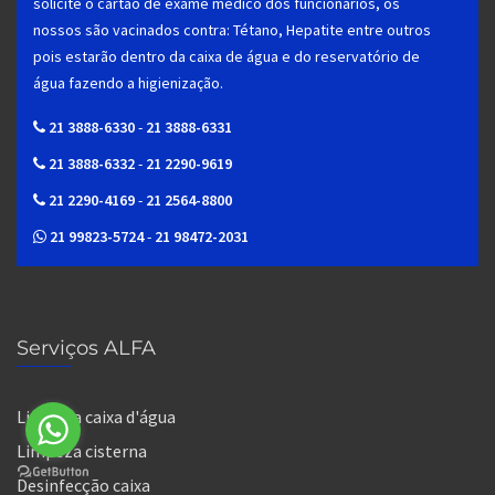
solicite o cartão de exame médico dos funcionários, os
nossos são vacinados contra: Tétano, Hepatite entre outros
pois estarão dentro da caixa de água e do reservatório de
água fazendo a higienização.
21 3888-6330
-
21 3888-6331
21 3888-6332
-
21 2290-9619
21 2290-4169
-
21 2564-8800
21 99823-5724
-
21 98472-2031
Serviços ALFA
Limpeza caixa d'água
Limpeza cisterna
Desinfecção caixa