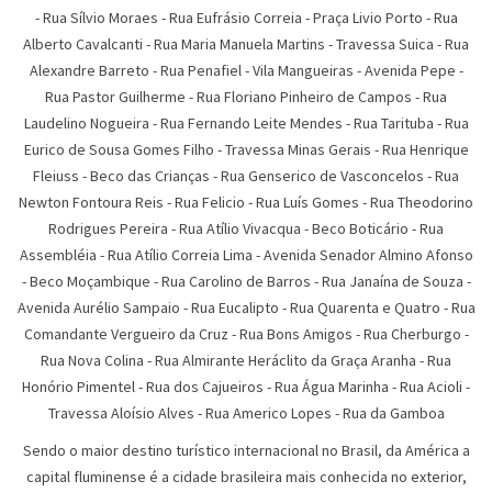
-
Rua Sí­lvio Moraes
-
Rua Eufrásio Correia
-
Praça Livio Porto
-
Rua
Alberto Cavalcanti
-
Rua Maria Manuela Martins
-
Travessa Suica
-
Rua
Alexandre Barreto
-
Rua Penafiel
-
Vila Mangueiras
-
Avenida Pepe
-
Rua Pastor Guilherme
-
Rua Floriano Pinheiro de Campos
-
Rua
Laudelino Nogueira
-
Rua Fernando Leite Mendes
-
Rua Tarituba
-
Rua
Eurico de Sousa Gomes Filho
-
Travessa Minas Gerais
-
Rua Henrique
Fleiuss
-
Beco das Crianças
-
Rua Genserico de Vasconcelos
-
Rua
Newton Fontoura Reis
-
Rua Felicio
-
Rua Luís Gomes
-
Rua Theodorino
Rodrigues Pereira
-
Rua Atí­lio Vivacqua
-
Beco Boticário
-
Rua
Assembléia
-
Rua Atílio Correia Lima
-
Avenida Senador Almino Afonso
-
Beco Moçambique
-
Rua Carolino de Barros
-
Rua Janaína de Souza
-
Avenida Aurélio Sampaio
-
Rua Eucalipto
-
Rua Quarenta e Quatro
-
Rua
Comandante Vergueiro da Cruz
-
Rua Bons Amigos
-
Rua Cherburgo
-
Rua Nova Colina
-
Rua Almirante Heráclito da Graça Aranha
-
Rua
Honório Pimentel
-
Rua dos Cajueiros
-
Rua Água Marinha
-
Rua Acioli
-
Travessa Aloísio Alves
-
Rua Americo Lopes
-
Rua da Gamboa
Sendo o maior destino turístico internacional no Brasil, da América a
capital fluminense é a cidade brasileira mais conhecida no exterior,