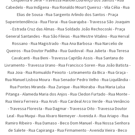
Cinqüenta e Sete
-
Travessa Manoel Lourenço dos Santos
-
Rua
Cabedelo
-
Rua Indígena
-
Rua Ronaldo Mourt Queiroz
-
Vila Célia
-
Rua
Elias de Sousa
-
Rua Sargento Arlindo dos Santos
-
Praça
Superintendência
-
Rua Florai
-
Rua Guarajuba
-
Travessa São Joaquim
-
Estrada Cruz das Almas
-
Rua Soldado João Rechocoski
-
Praça
General Santandes
-
Rua São Fileias
-
Rua Mestre Vitalino
-
Rua Herval
Rossano
-
Rua Magistrado
-
Rua Ana Barbosa
-
Rua Narcelio de
Queiros
-
Rua Doutor Padilha
-
Rua Guidoval
-
Rua Julieta
-
Rua Teresa
Cavalcanti
-
Rua Beni
-
Travessa Capitão Assis
-
Rua Santana do
Livramento
-
Travessa Urano
-
Rua Francisco Soren
-
Rua João Batista
-
Rua Joia
-
Rua Romualdo Peixoto
-
Loteamento da Bica
-
Rua Graça
-
Rua Manuel Lisboa Moura
-
Rua Senador Pedro Velho
-
Rua Liquilãndia
-
Rua Pontes Miranda
-
Rua Zurique
-
Rua Moiraba
-
Rua Maria Luí­sa
Pitanga
-
Alameda Maria dos Anjos
-
Rua Cledon Furtado
-
Rua Monte
-
Rua Vieira Ferreira
-
Rua Aruti
-
Rua Cardeal Arco Verde
-
Rua Venãncio
-
Travessa Floresta
-
Rua Dagmar
-
Travessa Oito
-
Travessa Doutor
Leal
-
Rua Muqui
-
Rua Alvaro Niemeyer
-
Avenida A
-
Rua Ariapo
-
Rua
Ramiro Ribeiro
-
Rua Damaso
-
Beco Dom Manuel
-
Rua Nossa Senhora
de Salete
-
Rua Capiranga
-
Rua Firmamento
-
Avenida Vieira
-
Beco