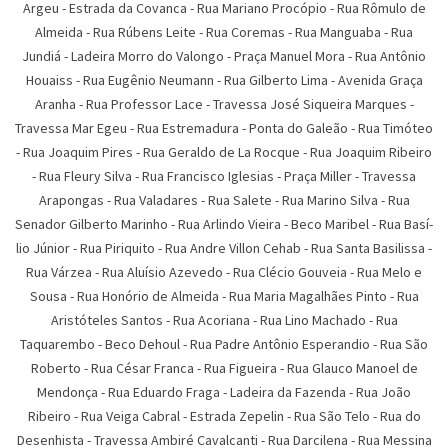
Argeu
-
Estrada da Covanca
-
Rua Mariano Procópio
-
Rua Rômulo de
Almeida
-
Rua Rúbens Leite
-
Rua Coremas
-
Rua Manguaba
-
Rua
Jundiá
-
Ladeira Morro do Valongo
-
Praça Manuel Mora
-
Rua Antônio
Houaiss
-
Rua Eugênio Neumann
-
Rua Gilberto Lima
-
Avenida Graça
Aranha
-
Rua Professor Lace
-
Travessa José Siqueira Marques
-
Travessa Mar Egeu
-
Rua Estremadura
-
Ponta do Galeão
-
Rua Timóteo
-
Rua Joaquim Pires
-
Rua Geraldo de La Rocque
-
Rua Joaquim Ribeiro
-
Rua Fleury Silva
-
Rua Francisco Iglesias
-
Praça Miller
-
Travessa
Arapongas
-
Rua Valadares
-
Rua Salete
-
Rua Marino Silva
-
Rua
Senador Gilberto Marinho
-
Rua Arlindo Vieira
-
Beco Maribel
-
Rua Basí­
lio Júnior
-
Rua Piriquito
-
Rua Andre Villon Cehab
-
Rua Santa Basilissa
-
Rua Várzea
-
Rua Aluí­sio Azevedo
-
Rua Clécio Gouveia
-
Rua Melo e
Sousa
-
Rua Honório de Almeida
-
Rua Maria Magalhães Pinto
-
Rua
Aristóteles Santos
-
Rua Acoriana
-
Rua Lino Machado
-
Rua
Taquarembo
-
Beco Dehoul
-
Rua Padre Antônio Esperandio
-
Rua São
Roberto
-
Rua César Franca
-
Rua Figueira
-
Rua Glauco Manoel de
Mendonça
-
Rua Eduardo Fraga
-
Ladeira da Fazenda
-
Rua João
Ribeiro
-
Rua Veiga Cabral
-
Estrada Zepelin
-
Rua São Telo
-
Rua do
Desenhista
-
Travessa Ambiré Cavalcanti
-
Rua Darcilena
-
Rua Messina