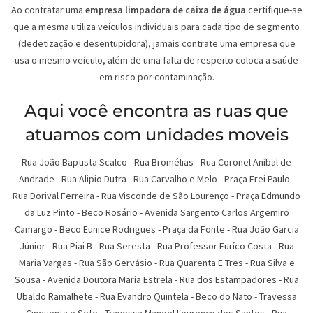
Ao contratar uma
empresa limpadora de caixa de água
certifique-se
que a mesma utiliza veículos individuais para cada tipo de segmento
(dedetização e desentupidora), jamais contrate uma empresa que
usa o mesmo veículo, além de uma falta de respeito coloca a saúde
em risco por contaminação.
Aqui você encontra as ruas que
atuamos com unidades moveis
Rua João Baptista Scalco
-
Rua Bromélias
-
Rua Coronel Aníbal de
Andrade
-
Rua Alipio Dutra
-
Rua Carvalho e Melo
-
Praça Frei Paulo
-
Rua Dorival Ferreira
-
Rua Visconde de São Lourenço
-
Praça Edmundo
da Luz Pinto
-
Beco Rosário
-
Avenida Sargento Carlos Argemiro
Camargo
-
Beco Eunice Rodrigues
-
Praça da Fonte
-
Rua João Garcia
Júnior
-
Rua Piai B
-
Rua Seresta
-
Rua Professor Euríco Costa
-
Rua
Maria Vargas
-
Rua São Gervásio
-
Rua Quarenta E Tres
-
Rua Silva e
Sousa
-
Avenida Doutora Maria Estrela
-
Rua dos Estampadores
-
Rua
Ubaldo Ramalhete
-
Rua Evandro Quintela
-
Beco do Nato
-
Travessa