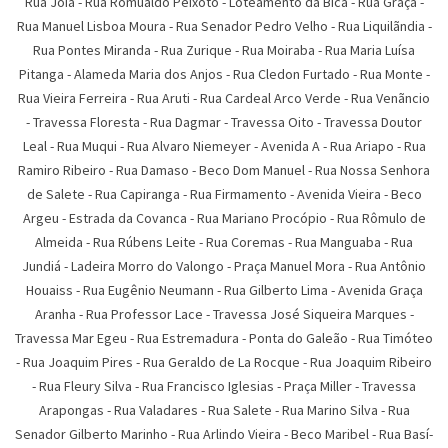
Rua Joia
-
Rua Romualdo Peixoto
-
Loteamento da Bica
-
Rua Graça
-
Rua Manuel Lisboa Moura
-
Rua Senador Pedro Velho
-
Rua Liquilãndia
-
Rua Pontes Miranda
-
Rua Zurique
-
Rua Moiraba
-
Rua Maria Luí­sa
Pitanga
-
Alameda Maria dos Anjos
-
Rua Cledon Furtado
-
Rua Monte
-
Rua Vieira Ferreira
-
Rua Aruti
-
Rua Cardeal Arco Verde
-
Rua Venãncio
-
Travessa Floresta
-
Rua Dagmar
-
Travessa Oito
-
Travessa Doutor
Leal
-
Rua Muqui
-
Rua Alvaro Niemeyer
-
Avenida A
-
Rua Ariapo
-
Rua
Ramiro Ribeiro
-
Rua Damaso
-
Beco Dom Manuel
-
Rua Nossa Senhora
de Salete
-
Rua Capiranga
-
Rua Firmamento
-
Avenida Vieira
-
Beco
Argeu
-
Estrada da Covanca
-
Rua Mariano Procópio
-
Rua Rômulo de
Almeida
-
Rua Rúbens Leite
-
Rua Coremas
-
Rua Manguaba
-
Rua
Jundiá
-
Ladeira Morro do Valongo
-
Praça Manuel Mora
-
Rua Antônio
Houaiss
-
Rua Eugênio Neumann
-
Rua Gilberto Lima
-
Avenida Graça
Aranha
-
Rua Professor Lace
-
Travessa José Siqueira Marques
-
Travessa Mar Egeu
-
Rua Estremadura
-
Ponta do Galeão
-
Rua Timóteo
-
Rua Joaquim Pires
-
Rua Geraldo de La Rocque
-
Rua Joaquim Ribeiro
-
Rua Fleury Silva
-
Rua Francisco Iglesias
-
Praça Miller
-
Travessa
Arapongas
-
Rua Valadares
-
Rua Salete
-
Rua Marino Silva
-
Rua
Senador Gilberto Marinho
-
Rua Arlindo Vieira
-
Beco Maribel
-
Rua Basí­