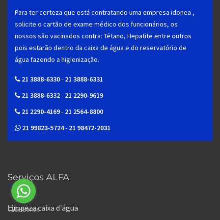
Para ter certeza que está contratando uma empresa idonea ,
solicite o cartão de exame médico dos funcionários, os
nossos são vacinados contra: Tétano, Hepatite entre outros
pois estarão dentro da caixa de água e do reservatório de
água fazendo a higienização.
21 3888-6330
-
21 3888-6331
21 3888-6332
-
21 2290-9619
21 2290-4169
-
21 2564-8800
21 99823-5724
-
21 98472-2031
Serviços ALFA
Limpeza caixa d'água