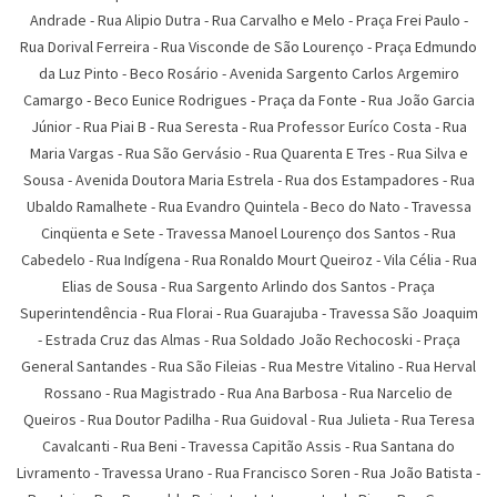
Andrade
-
Rua Alipio Dutra
-
Rua Carvalho e Melo
-
Praça Frei Paulo
-
Rua Dorival Ferreira
-
Rua Visconde de São Lourenço
-
Praça Edmundo
da Luz Pinto
-
Beco Rosário
-
Avenida Sargento Carlos Argemiro
Camargo
-
Beco Eunice Rodrigues
-
Praça da Fonte
-
Rua João Garcia
Júnior
-
Rua Piai B
-
Rua Seresta
-
Rua Professor Euríco Costa
-
Rua
Maria Vargas
-
Rua São Gervásio
-
Rua Quarenta E Tres
-
Rua Silva e
Sousa
-
Avenida Doutora Maria Estrela
-
Rua dos Estampadores
-
Rua
Ubaldo Ramalhete
-
Rua Evandro Quintela
-
Beco do Nato
-
Travessa
Cinqüenta e Sete
-
Travessa Manoel Lourenço dos Santos
-
Rua
Cabedelo
-
Rua Indígena
-
Rua Ronaldo Mourt Queiroz
-
Vila Célia
-
Rua
Elias de Sousa
-
Rua Sargento Arlindo dos Santos
-
Praça
Superintendência
-
Rua Florai
-
Rua Guarajuba
-
Travessa São Joaquim
-
Estrada Cruz das Almas
-
Rua Soldado João Rechocoski
-
Praça
General Santandes
-
Rua São Fileias
-
Rua Mestre Vitalino
-
Rua Herval
Rossano
-
Rua Magistrado
-
Rua Ana Barbosa
-
Rua Narcelio de
Queiros
-
Rua Doutor Padilha
-
Rua Guidoval
-
Rua Julieta
-
Rua Teresa
Cavalcanti
-
Rua Beni
-
Travessa Capitão Assis
-
Rua Santana do
Livramento
-
Travessa Urano
-
Rua Francisco Soren
-
Rua João Batista
-