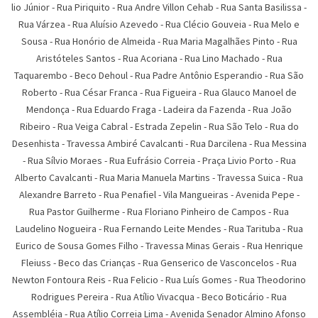
lio Júnior
-
Rua Piriquito
-
Rua Andre Villon Cehab
-
Rua Santa Basilissa
-
Rua Várzea
-
Rua Aluí­sio Azevedo
-
Rua Clécio Gouveia
-
Rua Melo e
Sousa
-
Rua Honório de Almeida
-
Rua Maria Magalhães Pinto
-
Rua
Aristóteles Santos
-
Rua Acoriana
-
Rua Lino Machado
-
Rua
Taquarembo
-
Beco Dehoul
-
Rua Padre Antônio Esperandio
-
Rua São
Roberto
-
Rua César Franca
-
Rua Figueira
-
Rua Glauco Manoel de
Mendonça
-
Rua Eduardo Fraga
-
Ladeira da Fazenda
-
Rua João
Ribeiro
-
Rua Veiga Cabral
-
Estrada Zepelin
-
Rua São Telo
-
Rua do
Desenhista
-
Travessa Ambiré Cavalcanti
-
Rua Darcilena
-
Rua Messina
-
Rua Sí­lvio Moraes
-
Rua Eufrásio Correia
-
Praça Livio Porto
-
Rua
Alberto Cavalcanti
-
Rua Maria Manuela Martins
-
Travessa Suica
-
Rua
Alexandre Barreto
-
Rua Penafiel
-
Vila Mangueiras
-
Avenida Pepe
-
Rua Pastor Guilherme
-
Rua Floriano Pinheiro de Campos
-
Rua
Laudelino Nogueira
-
Rua Fernando Leite Mendes
-
Rua Tarituba
-
Rua
Eurico de Sousa Gomes Filho
-
Travessa Minas Gerais
-
Rua Henrique
Fleiuss
-
Beco das Crianças
-
Rua Genserico de Vasconcelos
-
Rua
Newton Fontoura Reis
-
Rua Felicio
-
Rua Luís Gomes
-
Rua Theodorino
Rodrigues Pereira
-
Rua Atí­lio Vivacqua
-
Beco Boticário
-
Rua
Assembléia
-
Rua Atílio Correia Lima
-
Avenida Senador Almino Afonso