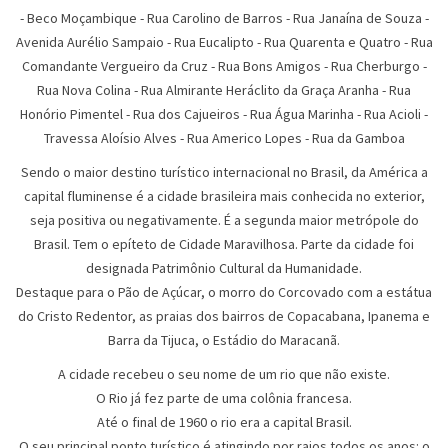
-
Beco Moçambique
-
Rua Carolino de Barros
-
Rua Janaína de Souza
-
Avenida Aurélio Sampaio
-
Rua Eucalipto
-
Rua Quarenta e Quatro
-
Rua
Comandante Vergueiro da Cruz
-
Rua Bons Amigos
-
Rua Cherburgo
-
Rua Nova Colina
-
Rua Almirante Heráclito da Graça Aranha
-
Rua
Honório Pimentel
-
Rua dos Cajueiros
-
Rua Água Marinha
-
Rua Acioli
-
Travessa Aloísio Alves
-
Rua Americo Lopes
-
Rua da Gamboa
Sendo o maior destino turístico internacional no Brasil, da América a
capital fluminense é a cidade brasileira mais conhecida no exterior,
seja positiva ou negativamente. É a segunda maior metrópole do
Brasil. Tem o epíteto de Cidade Maravilhosa. Parte da cidade foi
designada Patrimônio Cultural da Humanidade.
Destaque para o Pão de Açúcar, o morro do Corcovado com a estátua
do Cristo Redentor, as praias dos bairros de Copacabana, Ipanema e
Barra da Tijuca, o Estádio do Maracanã.
A cidade recebeu o seu nome de um rio que não existe.
O Rio já fez parte de uma colônia francesa.
Até o final de 1960 o rio era a capital Brasil.
O seu principal ponto turístico é atingindo por raios todos os anos: o