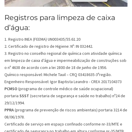
Registros para limpeza de caixa
d’água:
1. Registro INEA (FEEMA) UN003435/55.61.20
2. Certificado de registro de Higiene: Nº: IN 032442.
3. Registro no conselho regional de química com atividade química
em limpeza de caixa d’água e impermeabilização de construções sob
o nº 4638 de acordo com a lei 2800 de 18 de junho de 1956.
Químico responsável: Michele Tauil – CRQ 03418635-3ªregião.
Engenheiro Responsável: Igor Baptista Leandro - CREA 2017104373
PCMSO
(programa de controle médico de saúde ocupacional)
portaria
SSST
(secretaria de segurança e saúde no trabalho) nº24 de
29/12/1994.
PPRA
(programa de prevenção de riscos ambientais) portaria 3214 de
08/06/1978.
Certificado de serviço em espaço confinado conforme nr-33/MTE e
certificado de segurança no trabalho em altura conforme nr-35/MTB.