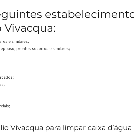
eguintes estabeleciment
o Vivacqua:
ares e similares;
 repouso, prontos-socorros e similares;
ercados;
as;
ciais;
lio Vivacqua para limpar caixa d’água