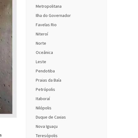
Metropolitana
Ilha do Governador
Favelas Rio
Niteroí
Norte
Oceânica
Leste
Pendotiba
Praias da Baía
Petrópolis
Itaboraí
Nilópolis
Duque de Caxias
Nova Iguaçu
s
Teresópolis