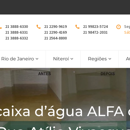
21 3888-6330
21 2290-9619
21 99823-5724
Seg
21 3888-6331
21 2290-4169
21 98472-2031
Sáb
21 3888-6332
21 2564-8800
Rio de Janeiro
Niteroí
Regiões
A
caixa d’água ALFA