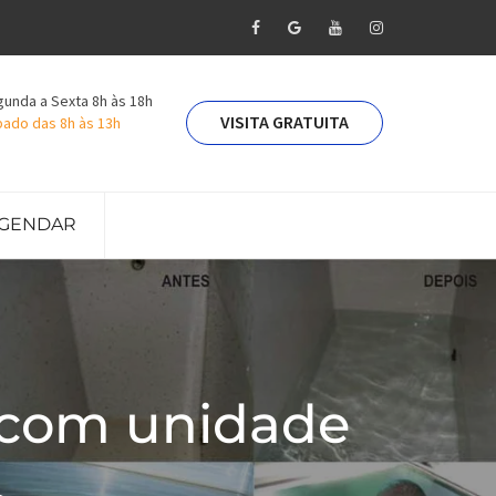
unda a Sexta 8h às 18h
VISITA GRATUITA
ado das 8h às 13h
GENDAR
 com unidade