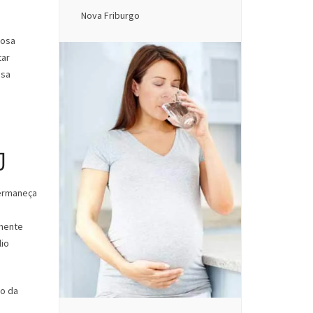
Nova Friburgo
iosa
tar
ssa
J
permaneça
lmente
lio
do da