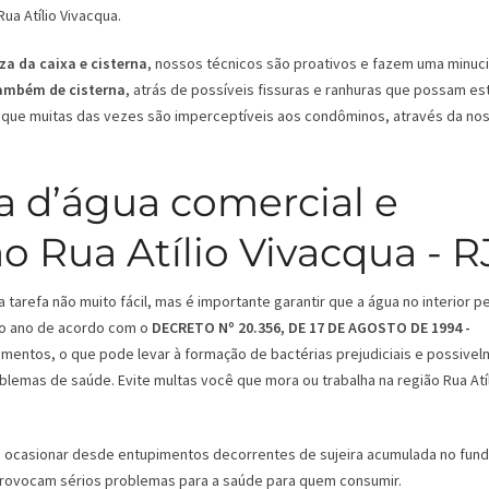
ua Atí­lio Vivacqua.
za da caixa e cisterna
, nossos técnicos são proativos e fazem uma minuc
também de cisterna
, atrás de possíveis fissuras e ranhuras que possam es
que muitas das vezes são imperceptíveis aos condôminos, através da no
a d’água comercial e
o Rua Atí­lio Vivacqua - R
tarefa não muito fácil, mas é importante garantir que a água no interior 
 ao ano de acordo com o
DECRETO Nº 20.356, DE 17 DE AGOSTO DE 1994 -
mentos, o que pode levar à formação de bactérias prejudiciais e possive
blemas de saúde. Evite multas você que mora ou trabalha na região Rua Atí­
ode ocasionar desde entupimentos decorrentes de sujeira acumulada no fun
 provocam sérios problemas para a saúde para quem consumir.