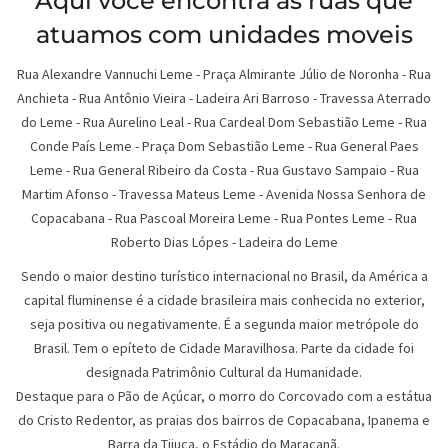
Aqui você encontra as ruas que
atuamos com unidades moveis
Rua Alexandre Vannuchi Leme - Praça Almirante Júlio de Noronha - Rua
Anchieta - Rua Antônio Vieira - Ladeira Ari Barroso - Travessa Aterrado
do Leme - Rua Aurelino Leal - Rua Cardeal Dom Sebastião Leme - Rua
Conde País Leme - Praça Dom Sebastião Leme - Rua General Paes
Leme - Rua General Ribeiro da Costa - Rua Gustavo Sampaio - Rua
Martim Afonso - Travessa Mateus Leme - Avenida Nossa Senhora de
Copacabana - Rua Pascoal Moreira Leme - Rua Pontes Leme - Rua
Roberto Dias Lópes - Ladeira do Leme
Sendo o maior destino turístico internacional no Brasil, da América a
capital fluminense é a cidade brasileira mais conhecida no exterior,
seja positiva ou negativamente. É a segunda maior metrópole do
Brasil. Tem o epíteto de Cidade Maravilhosa. Parte da cidade foi
designada Patrimônio Cultural da Humanidade.
Destaque para o Pão de Açúcar, o morro do Corcovado com a estátua
do Cristo Redentor, as praias dos bairros de Copacabana, Ipanema e
Barra da Tijuca, o Estádio do Maracanã.