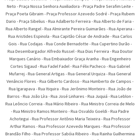
Neto - Praça Nossa Senhora Auxiliadora - Praça Padre Serafim Leite -
Praça Poeta Gibraim - Praça Professor Azevedo Sodré - Praça Rubem
Dario - Praça Sibelius - Rua Adalberto Ferreira - Rua Alberto de Faria -
Rua Alberto Rangel - Rua Almirante Pereira Guimarães - Rua Aperana -
Rua Aristides Espinola - Rua Capitão César de Andrade - Rua Carlos
Gois - Rua Codajas - Rua Conde Bernadotte - Rua Cupertino Durão -
Rua Desembargador Alfredo Russel - Rua Dias Ferreira - Rua Doutor
Marques Canário - Rua Embaixador Graça Aranha - Rua Engenheiro
Cortes Sigaud - Rua Fadel Fadel - Rua Félix Pacheco - Rua Gabriel
Mufarrej - Rua General Artigas - Rua General Urquiza - Rua General
Venâncio Flores - Rua Gilberto Cardoso - Rua Humberto de Campos -
Rua Igarapava - Rua Itiquira - Rua Jerônimo Monteiro - Rua João de
Barros - Rua João Líra - Rua José Linhares - Rua Juquiá - Rua Leblon -
Rua Leôncio Correia - Rua Mário Ribeiro - Rua Ministro Correia de Melo
- Rua Ministro Ramos Monteiro - Rua Osvaldo Goeldi - Rua Padre
Achotegui - Rua Professor Antônio Maria Teixeira - Rua Professor
Arthur Ramos - Rua Professor Azevedo Marques - Rua Professor
Brandão Filho - Rua Professor Sabóia Ribeiro - Rua Rainha Guilhermina