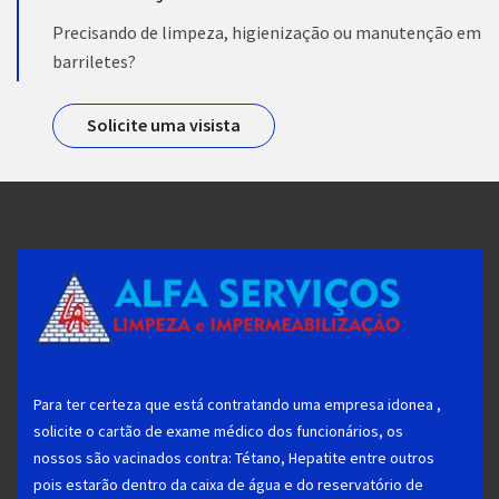
Precisando de limpeza, higienização ou manutenção em
barriletes?
Solicite uma visista
Para ter certeza que está contratando uma empresa idonea ,
solicite o cartão de exame médico dos funcionários, os
nossos são vacinados contra: Tétano, Hepatite entre outros
pois estarão dentro da caixa de água e do reservatório de