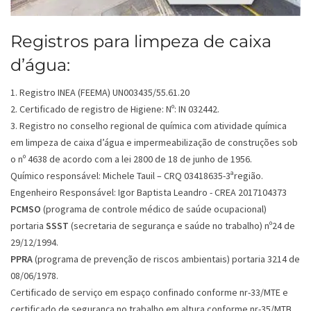
Registros para limpeza de caixa
d’água:
1. Registro INEA (FEEMA) UN003435/55.61.20
2. Certificado de registro de Higiene: Nº: IN 032442.
3. Registro no conselho regional de química com atividade química
em limpeza de caixa d’água e impermeabilização de construções sob
o nº 4638 de acordo com a lei 2800 de 18 de junho de 1956.
Químico responsável: Michele Tauil – CRQ 03418635-3ªregião.
Engenheiro Responsável: Igor Baptista Leandro - CREA 2017104373
PCMSO
(programa de controle médico de saúde ocupacional)
portaria
SSST
(secretaria de segurança e saúde no trabalho) nº24 de
29/12/1994.
PPRA
(programa de prevenção de riscos ambientais) portaria 3214 de
08/06/1978.
Certificado de serviço em espaço confinado conforme nr-33/MTE e
certificado de segurança no trabalho em altura conforme nr-35/MTB.