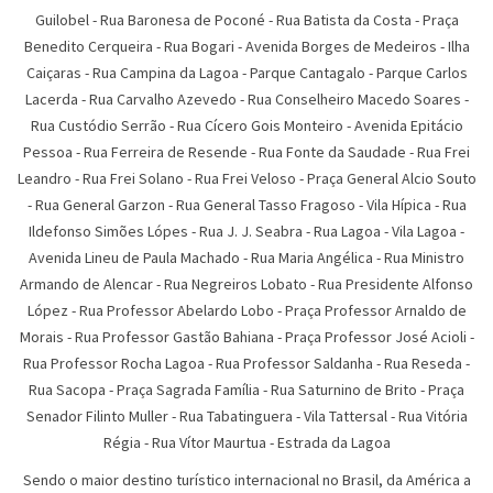
Guilobel - Rua Baronesa de Poconé - Rua Batista da Costa - Praça
Benedito Cerqueira - Rua Bogari - Avenida Borges de Medeiros - Ilha
Caiçaras - Rua Campina da Lagoa - Parque Cantagalo - Parque Carlos
Lacerda - Rua Carvalho Azevedo - Rua Conselheiro Macedo Soares -
Rua Custódio Serrão - Rua Cícero Gois Monteiro - Avenida Epitácio
Pessoa - Rua Ferreira de Resende - Rua Fonte da Saudade - Rua Frei
Leandro - Rua Frei Solano - Rua Frei Veloso - Praça General Alcio Souto
- Rua General Garzon - Rua General Tasso Fragoso - Vila Hípica - Rua
Ildefonso Simões Lópes - Rua J. J. Seabra - Rua Lagoa - Vila Lagoa -
Avenida Lineu de Paula Machado - Rua Maria Angélica - Rua Ministro
Armando de Alencar - Rua Negreiros Lobato - Rua Presidente Alfonso
López - Rua Professor Abelardo Lobo - Praça Professor Arnaldo de
Morais - Rua Professor Gastão Bahiana - Praça Professor José Acioli -
Rua Professor Rocha Lagoa - Rua Professor Saldanha - Rua Reseda -
Rua Sacopa - Praça Sagrada Família - Rua Saturnino de Brito - Praça
Senador Filinto Muller - Rua Tabatinguera - Vila Tattersal - Rua Vitória
Régia - Rua Vítor Maurtua - Estrada da Lagoa
Sendo o maior destino turístico internacional no Brasil, da América a