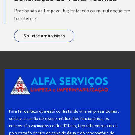
Precisando de limpeza, higienização ou manutenção em
barriletes?
Solicite uma visista
Para ter certeza que está contratando uma empresa idonea ,
solicite o cartão de exame médico dos funcionários, os
nossos são vacinados contra: Tétano, Hepatite entre outros
pois estarão dentro da caixa de água e do reservatório de