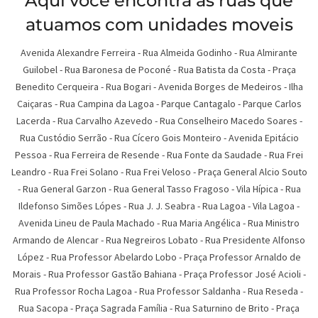
Aqui você encontra as ruas que
atuamos com unidades moveis
Avenida Alexandre Ferreira - Rua Almeida Godinho - Rua Almirante
Guilobel - Rua Baronesa de Poconé - Rua Batista da Costa - Praça
Benedito Cerqueira - Rua Bogari - Avenida Borges de Medeiros - Ilha
Caiçaras - Rua Campina da Lagoa - Parque Cantagalo - Parque Carlos
Lacerda - Rua Carvalho Azevedo - Rua Conselheiro Macedo Soares -
Rua Custódio Serrão - Rua Cícero Gois Monteiro - Avenida Epitácio
Pessoa - Rua Ferreira de Resende - Rua Fonte da Saudade - Rua Frei
Leandro - Rua Frei Solano - Rua Frei Veloso - Praça General Alcio Souto
- Rua General Garzon - Rua General Tasso Fragoso - Vila Hípica - Rua
Ildefonso Simões Lópes - Rua J. J. Seabra - Rua Lagoa - Vila Lagoa -
Avenida Lineu de Paula Machado - Rua Maria Angélica - Rua Ministro
Armando de Alencar - Rua Negreiros Lobato - Rua Presidente Alfonso
López - Rua Professor Abelardo Lobo - Praça Professor Arnaldo de
Morais - Rua Professor Gastão Bahiana - Praça Professor José Acioli -
Rua Professor Rocha Lagoa - Rua Professor Saldanha - Rua Reseda -
Rua Sacopa - Praça Sagrada Família - Rua Saturnino de Brito - Praça