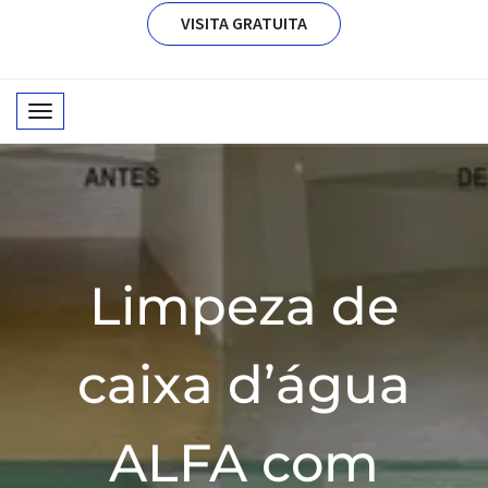
VISITA GRATUITA
T
o
g
g
l
e
n
Limpeza de
a
v
i
caixa d’água
g
a
t
ALFA com
i
o