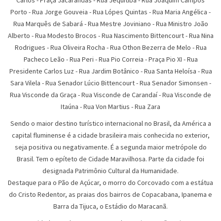
Carlos - Praça Jacarandas - Rua Jequitibá - Rua Joaquim Campos
Porto - Rua Jorge Gouveia - Rua Lópes Quintas - Rua Maria Angélica -
Rua Marquês de Sabará - Rua Mestre Joviniano - Rua Ministro João
Alberto - Rua Modesto Brocos - Rua Nascimento Bittencourt - Rua Nina
Rodrigues - Rua Oliveira Rocha - Rua Othon Bezerra de Melo - Rua
Pacheco Leão - Rua Peri - Rua Pio Correia - Praça Pio XI - Rua
Presidente Carlos Luz - Rua Jardim Botânico - Rua Santa Heloísa - Rua
Sara Vilela - Rua Senador Lúcio Bittencourt - Rua Senador Simonsen -
Rua Visconde da Graça - Rua Visconde de Carandaí - Rua Visconde de
Itaúna - Rua Von Martius - Rua Zara
Sendo o maior destino turístico internacional no Brasil, da América a
capital fluminense é a cidade brasileira mais conhecida no exterior,
seja positiva ou negativamente. É a segunda maior metrópole do
Brasil. Tem o epíteto de Cidade Maravilhosa. Parte da cidade foi
designada Patrimônio Cultural da Humanidade.
Destaque para o Pão de Açúcar, o morro do Corcovado com a estátua
do Cristo Redentor, as praias dos bairros de Copacabana, Ipanema e
Barra da Tijuca, o Estádio do Maracanã.