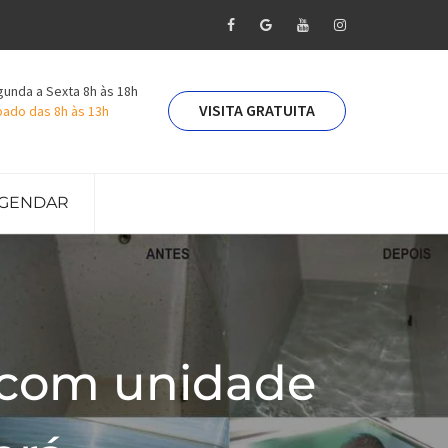
unda a Sexta 8h às 18h
VISITA GRATUITA
ado das 8h às 13h
GENDAR
 com unidade