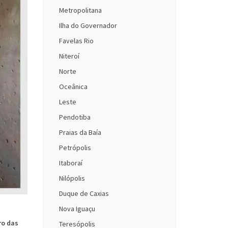
Metropolitana
Ilha do Governador
Favelas Rio
Niteroí
Norte
Oceânica
Leste
Pendotiba
Praias da Baía
Petrópolis
Itaboraí
Nilópolis
Duque de Caxias
Nova Iguaçu
ro das
Teresópolis