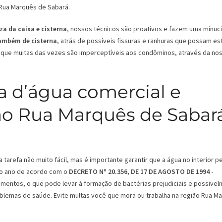
Rua Marquês de Sabará.
za da caixa e cisterna
, nossos técnicos são proativos e fazem uma minuc
também de cisterna
, atrás de possíveis fissuras e ranhuras que possam es
que muitas das vezes são imperceptíveis aos condôminos, através da no
a d’água comercial e
ião Rua Marquês de Sabará
tarefa não muito fácil, mas é importante garantir que a água no interior 
 ao ano de acordo com o
DECRETO Nº 20.356, DE 17 DE AGOSTO DE 1994 -
mentos, o que pode levar à formação de bactérias prejudiciais e possive
roblemas de saúde. Evite multas você que mora ou trabalha na região Rua M