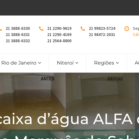
21 3888-6330
21 2290-9619
21 99823-5724
Seg
21 3888-6331
21 2290-4169
21 98472-2031
Sáb
21 3888-6332
21 2564-8800
Rio de Janeiro
Niteroí
Regiões
A
caixa d’água ALFA