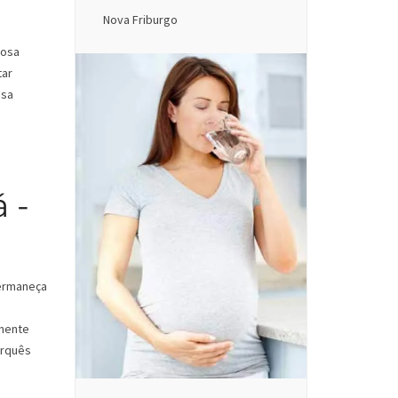
Nova Friburgo
iosa
tar
ssa
 -
permaneça
lmente
arquês