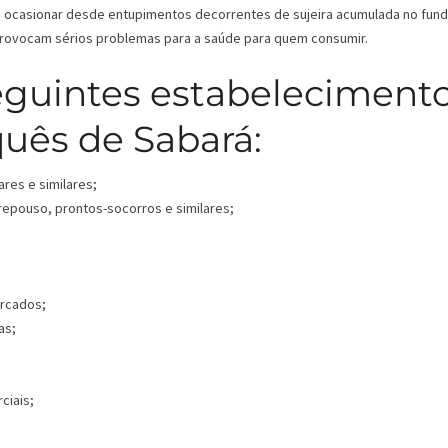
ode ocasionar desde entupimentos decorrentes de sujeira acumulada no fun
 provocam sérios problemas para a saúde para quem consumir.
eguintes estabeleciment
uês de Sabará:
ares e similares;
 repouso, prontos-socorros e similares;
ercados;
as;
ciais;