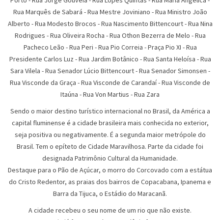
Porto - Rua Jorge Gouveia - Rua Lópes Quintas - Rua Maria Angélica -
Rua Marquês de Sabará - Rua Mestre Joviniano - Rua Ministro João
Alberto - Rua Modesto Brocos - Rua Nascimento Bittencourt - Rua Nina
Rodrigues - Rua Oliveira Rocha - Rua Othon Bezerra de Melo - Rua
Pacheco Leão - Rua Peri - Rua Pio Correia - Praça Pio XI - Rua
Presidente Carlos Luz - Rua Jardim Botânico - Rua Santa Heloísa - Rua
Sara Vilela - Rua Senador Lúcio Bittencourt - Rua Senador Simonsen -
Rua Visconde da Graça - Rua Visconde de Carandaí - Rua Visconde de
Itaúna - Rua Von Martius - Rua Zara
Sendo o maior destino turístico internacional no Brasil, da América a
capital fluminense é a cidade brasileira mais conhecida no exterior,
seja positiva ou negativamente. É a segunda maior metrópole do
Brasil. Tem o epíteto de Cidade Maravilhosa. Parte da cidade foi
designada Patrimônio Cultural da Humanidade.
Destaque para o Pão de Açúcar, o morro do Corcovado com a estátua
do Cristo Redentor, as praias dos bairros de Copacabana, Ipanema e
Barra da Tijuca, o Estádio do Maracanã.
A cidade recebeu o seu nome de um rio que não existe.