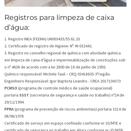
Registros para limpeza de caixa
d’água:
1. Registro INEA (FEEMA) UN003435/55.61.20
2. Certificado de registro de Higiene: Nº: IN 032442.
3. Registro no conselho regional de química com atividade química
em limpeza de caixa d’água e impermeabilização de construções sob
o nº 4638 de acordo com a lei 2800 de 18 de junho de 1956.
Químico responsável: Michele Tauil – CRQ 03418635-3ªregião.
Engenheiro Responsável: Igor Baptista Leandro - CREA 2017104373
PCMSO
(programa de controle médico de saúde ocupacional)
portaria
SSST
(secretaria de segurança e saúde no trabalho) nº24 de
29/12/1994.
PPRA
(programa de prevenção de riscos ambientais) portaria 3214 de
08/06/1978.
Certificado de serviço em espaço confinado conforme nr-33/MTE e
certificado de segurança no trabalho em altura conforme nr-35/MTB.