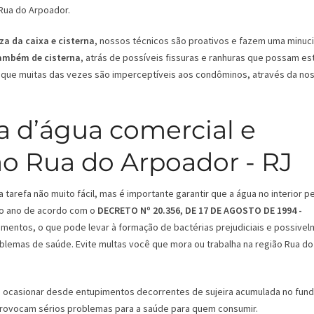
Rua do Arpoador.
za da caixa e cisterna
, nossos técnicos são proativos e fazem uma minuc
também de cisterna
, atrás de possíveis fissuras e ranhuras que possam es
que muitas das vezes são imperceptíveis aos condôminos, através da no
a d’água comercial e
ão Rua do Arpoador - RJ
tarefa não muito fácil, mas é importante garantir que a água no interior 
 ao ano de acordo com o
DECRETO Nº 20.356, DE 17 DE AGOSTO DE 1994 -
mentos, o que pode levar à formação de bactérias prejudiciais e possive
oblemas de saúde. Evite multas você que mora ou trabalha na região Rua do
ode ocasionar desde entupimentos decorrentes de sujeira acumulada no fun
 provocam sérios problemas para a saúde para quem consumir.