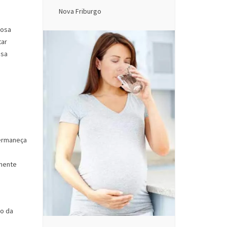
Nova Friburgo
iosa
tar
ssa
permaneça
lmente
do da