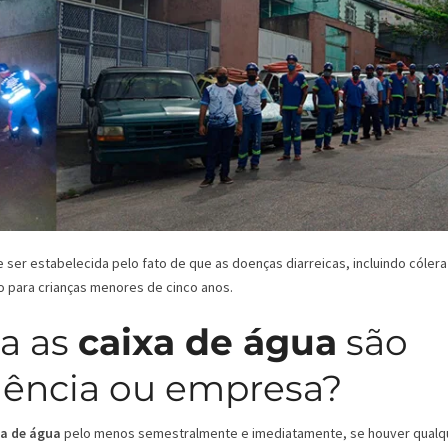
er estabelecida pelo fato de que as doenças diarreicas, incluindo cólera
o para crianças menores de cinco anos.
a as
caixa de água
são
dência ou empresa?
xa de água
pelo menos semestralmente e imediatamente, se houver qualq