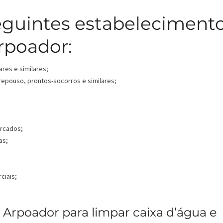
eguintes estabeleciment
rpoador:
ares e similares;
 repouso, prontos-socorros e similares;
ercados;
as;
ciais;
Arpoador para limpar caixa d’água e