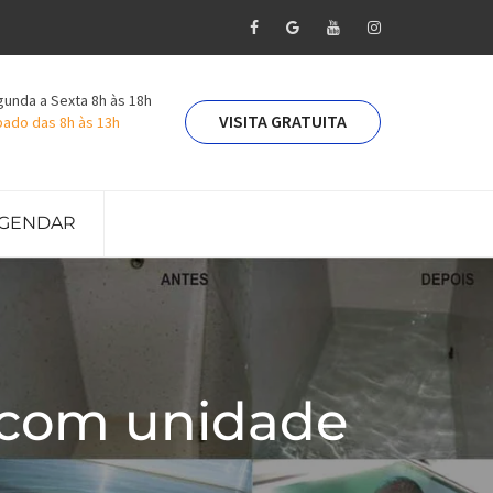
unda a Sexta 8h às 18h
VISITA GRATUITA
ado das 8h às 13h
GENDAR
 com unidade