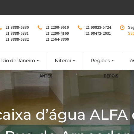
21 3888-6330
21 2290-9619
21 99823-5724
Seg
21 3888-6331
21 2290-4169
21 98472-2031
Sáb
21 3888-6332
21 2564-8800
Rio de Janeiro
Niteroí
Regiões
A
caixa d’água ALFA