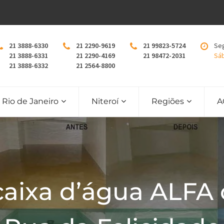
21 3888-6330
21 2290-9619
21 99823-5724
Seg
21 3888-6331
21 2290-4169
21 98472-2031
Sáb
21 3888-6332
21 2564-8800
Rio de Janeiro
Niteroí
Regiões
A
caixa d’água ALFA