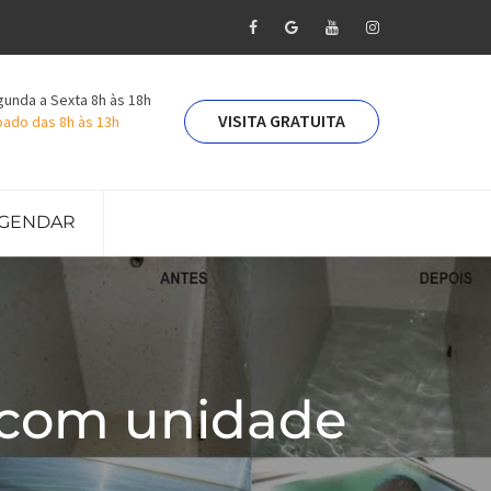
unda a Sexta 8h às 18h
VISITA GRATUITA
ado das 8h às 13h
GENDAR
 com unidade