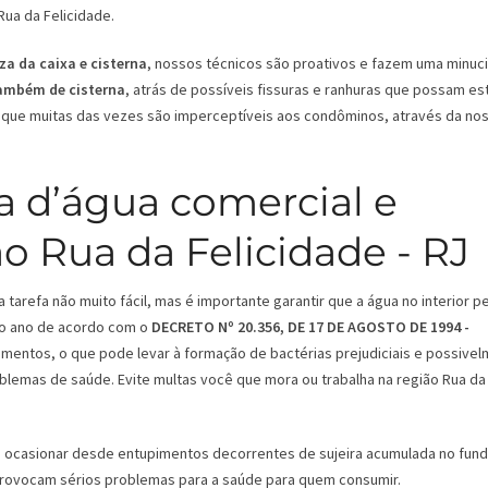
ua da Felicidade.
za da caixa e cisterna
, nossos técnicos são proativos e fazem uma minuc
também de cisterna
, atrás de possíveis fissuras e ranhuras que possam es
que muitas das vezes são imperceptíveis aos condôminos, através da no
a d’água comercial e
ão Rua da Felicidade - RJ
tarefa não muito fácil, mas é importante garantir que a água no interior 
 ao ano de acordo com o
DECRETO Nº 20.356, DE 17 DE AGOSTO DE 1994 -
mentos, o que pode levar à formação de bactérias prejudiciais e possive
oblemas de saúde. Evite multas você que mora ou trabalha na região Rua da
ode ocasionar desde entupimentos decorrentes de sujeira acumulada no fun
 provocam sérios problemas para a saúde para quem consumir.