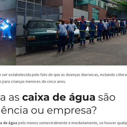
er estabelecida pelo fato de que as doenças diarreicas, incluindo cólera
o para crianças menores de cinco anos.
a as
caixa de água
são
dência ou empresa?
xa de água
pelo menos semestralmente e imediatamente, se houver qualq