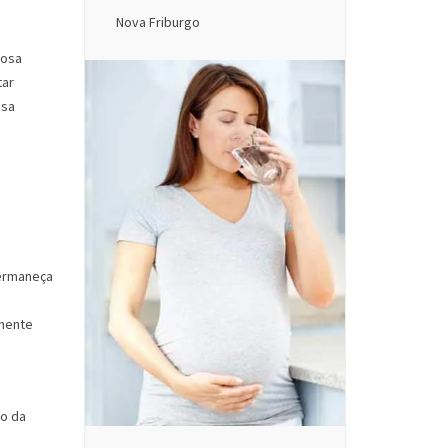
Nova Friburgo
iosa
tar
ssa
permaneça
lmente
do da