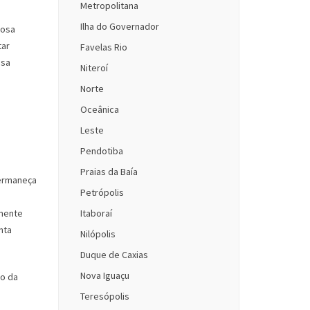
Metropolitana
Ilha do Governador
iosa
tar
Favelas Rio
ssa
Niteroí
Norte
Oceânica
Leste
Pendotiba
Praias da Baía
permaneça
Petrópolis
lmente
Itaboraí
nta
Nilópolis
Duque de Caxias
Nova Iguaçu
do da
Teresópolis