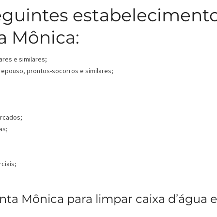
eguintes estabeleciment
a Mônica:
ares e similares;
 repouso, prontos-socorros e similares;
ercados;
as;
ciais;
ta Mônica para limpar caixa d’água 