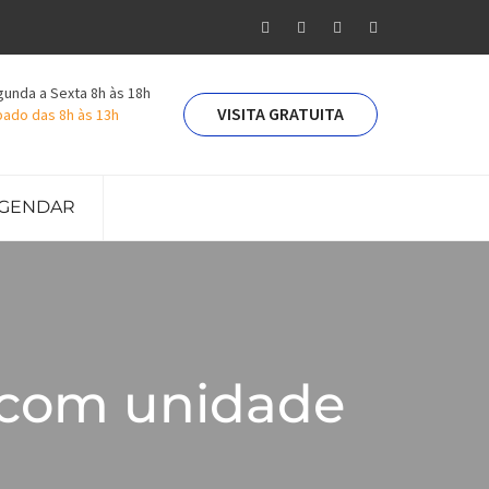
unda a Sexta 8h às 18h
VISITA GRATUITA
ado das 8h às 13h
GENDAR
 com unidade