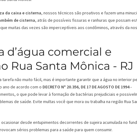
za da caixa e cisterna
, nossos técnicos são proativos e fazem uma minuc
também de cisterna
, atrás de possíveis fissuras e ranhuras que possam es
que muitas das vezes são imperceptíveis aos condôminos, através da no
a d’água comercial e
ão Rua Santa Mônica - RJ
tarefa não muito fácil, mas é importante garantir que a água no interior 
 ao ano de acordo com o
DECRETO Nº 20.356, DE 17 DE AGOSTO DE 1994 -
mentos, o que pode levar à formação de bactérias prejudiciais e possive
oblemas de saúde. Evite multas você que mora ou trabalha na região Rua Sa
ode ocasionar desde entupimentos decorrentes de sujeira acumulada no fun
 provocam sérios problemas para a saúde para quem consumir.