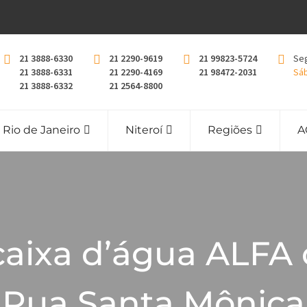
21 3888-6330
21 2290-9619
21 99823-5724
Seg
21 3888-6331
21 2290-4169
21 98472-2031
Sáb
21 3888-6332
21 2564-8800
Rio de Janeiro
Niteroí
Regiões
A
caixa d’água ALFA
Rua Santa Mônica