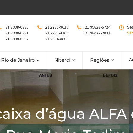
21 3888-6330
21 2290-9619
21 99823-5724
Seg
21 3888-6331
21 2290-4169
21 98472-2031
Sáb
21 3888-6332
21 2564-8800
Rio de Janeiro
Niteroí
Regiões
A
caixa d’água ALFA