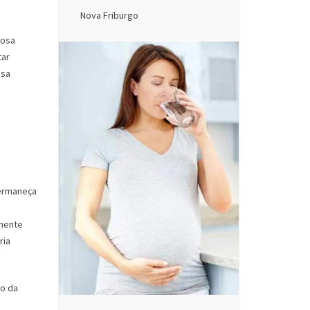
Nova Friburgo
iosa
tar
ssa
permaneça
lmente
ria
do da