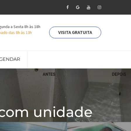
unda a Sexta 8h às 18h
VISITA GRATUITA
ado das 8h às 13h
GENDAR
 com unidade