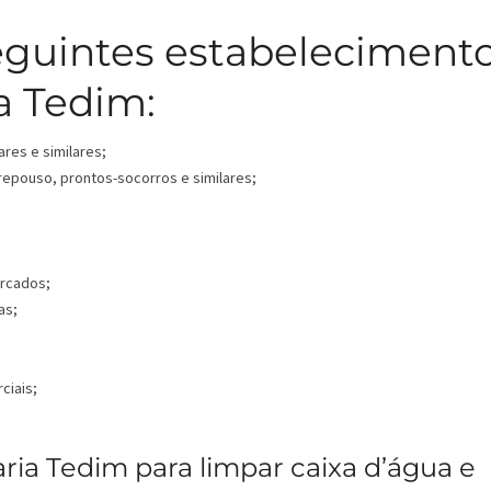
eguintes estabeleciment
a Tedim:
ares e similares;
 repouso, prontos-socorros e similares;
ercados;
as;
ciais;
ia Tedim para limpar caixa d’água e