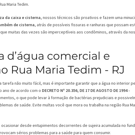
Rua Maria Tedim.
za da caixa e cisterna
, nossos técnicos são proativos e fazem uma minuc
também de cisterna
, atrás de possíveis fissuras e ranhuras que possam es
que muitas das vezes são imperceptíveis aos condôminos, através da no
a d’água comercial e
ão Rua Maria Tedim - RJ
tarefa não muito fácil, mas é importante garantir que a água no interior 
 ao ano de acordo com o
DECRETO Nº 20.356, DE 17 DE AGOSTO DE 1994 -
mentos, o que pode levar à formação de bactérias prejudiciais e possive
oblemas de saúde. Evite multas você que mora ou trabalha na região Rua Ma
ode ocasionar desde entupimentos decorrentes de sujeira acumulada no fun
 provocam sérios problemas para a saúde para quem consumir.