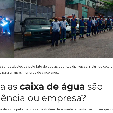
er estabelecida pelo fato de que as doenças diarreicas, incluindo cólera
o para crianças menores de cinco anos.
a as
caixa de água
são
dência ou empresa?
xa de água
pelo menos semestralmente e imediatamente, se houver qualq