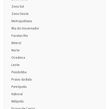
Zona Sul
Zona Oeste
Metropolitana
Ilha do Governador
Favelas Rio
Niteroí
Norte
Oceânica
Leste
Pendotiba
Praias da Baía
Petrópolis
Itaboraí
Nilópolis
Duque de Caxias