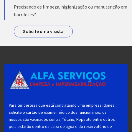
Precisando de limpeza, higienização ou manutenção em
barriletes?
Solicite uma visista
Para ter certeza que está contratando uma empresa idonea ,
solicite o cartão de exame médico dos funcionários, os
nossos são vacinados contra: Tétano, Hepatite entre outros
pois estarão dentro da caixa de água e do reservatório de