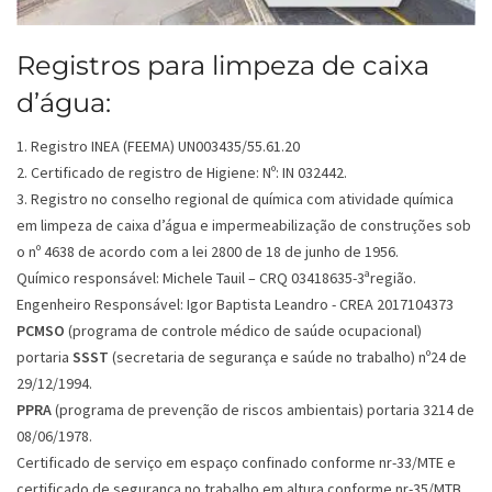
Registros para limpeza de caixa
d’água:
1. Registro INEA (FEEMA) UN003435/55.61.20
2. Certificado de registro de Higiene: Nº: IN 032442.
3. Registro no conselho regional de química com atividade química
em limpeza de caixa d’água e impermeabilização de construções sob
o nº 4638 de acordo com a lei 2800 de 18 de junho de 1956.
Químico responsável: Michele Tauil – CRQ 03418635-3ªregião.
Engenheiro Responsável: Igor Baptista Leandro - CREA 2017104373
PCMSO
(programa de controle médico de saúde ocupacional)
portaria
SSST
(secretaria de segurança e saúde no trabalho) nº24 de
29/12/1994.
PPRA
(programa de prevenção de riscos ambientais) portaria 3214 de
08/06/1978.
Certificado de serviço em espaço confinado conforme nr-33/MTE e
certificado de segurança no trabalho em altura conforme nr-35/MTB.