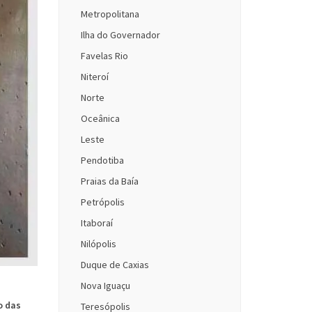
Metropolitana
Ilha do Governador
Favelas Rio
Niteroí
Norte
Oceânica
Leste
Pendotiba
Praias da Baía
Petrópolis
Itaboraí
Nilópolis
Duque de Caxias
Nova Iguaçu
o das
Teresópolis