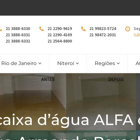
21 3888-6330
21 2290-9619
21 99823-5724
Seg
21 3888-6331
21 2290-4169
21 98472-2031
Sáb
21 3888-6332
21 2564-8800
Rio de Janeiro
Niteroí
Regiões
A
caixa d’água ALFA