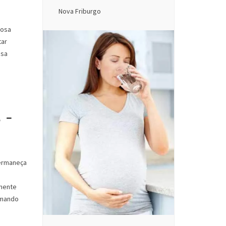
Nova Friburgo
iosa
tar
ssa
 -
permaneça
lmente
rmando