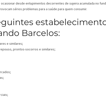
ode ocasionar desde entupimentos decorrentes de sujeira acumulada no fun
 provocam sérios problemas para a saúde para quem consumir.
eguintes estabeleciment
ando Barcelos:
ares e similares;
 repouso, prontos-socorros e similares;
ercados;
as;
ciais;