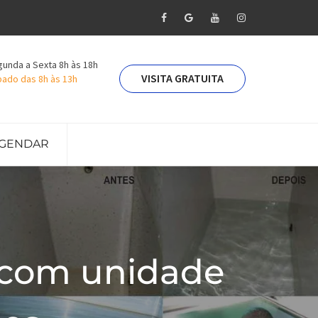
unda a Sexta 8h às 18h
VISITA GRATUITA
ado das 8h às 13h
GENDAR
 com unidade