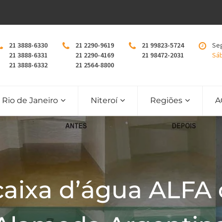
21 3888-6330
21 2290-9619
21 99823-5724
Seg
21 3888-6331
21 2290-4169
21 98472-2031
Sáb
21 3888-6332
21 2564-8800
Rio de Janeiro
Niteroí
Regiões
A
caixa d’água ALFA