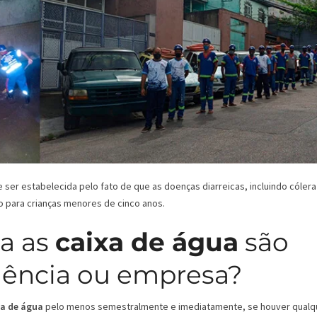
er estabelecida pelo fato de que as doenças diarreicas, incluindo cólera
o para crianças menores de cinco anos.
a as
caixa de água
são
dência ou empresa?
xa de água
pelo menos semestralmente e imediatamente, se houver qualq