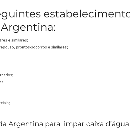
eguintes estabeleciment
Argentina:
ares e similares;
 repouso, prontos-socorros e similares;
ercados;
as;
ciais;
 Argentina para limpar caixa d’água