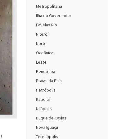
Metropolitana
Ilha do Governador
Favelas Rio
Niteroí
Norte
Oceânica
Leste
Pendotiba
Praias da Baía
Petrópolis
Itaboraí
Nilópolis
Duque de Caxias
Nova Iguaçu
as
Teresópolis