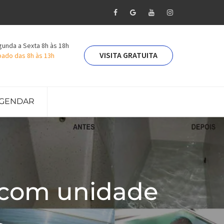
unda a Sexta 8h às 18h
VISITA GRATUITA
ado das 8h às 13h
GENDAR
 com unidade