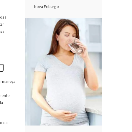
Nova Friburgo
iosa
tar
ssa
J
permaneça
lmente
da
do da