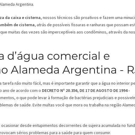
Alameda Argentina.
za da caixa e cisterna
, nossos técnicos são proativos e fazem uma minuc
também de cisterna
, atrás de possíveis fissuras e ranhuras que possam es
que muitas das vezes são imperceptíveis aos condôminos, através da no
a d’água comercial e
ião Alameda Argentina - R
tarefa não muito fácil, mas é importante garantir que a água no interior 
 ao ano de acordo com o
DECRETO Nº 20.356, DE 17 DE AGOSTO DE 1994 -
mentos, o que pode levar à formação de bactérias prejudiciais e possive
roblemas de saúde. Evite multas você que mora ou trabalha na região Alame
ode ocasionar desde entupimentos decorrentes de sujeira acumulada no fun
 provocam sérios problemas para a saúde para quem consumir.