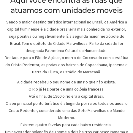
Aqui você encontra as ruas que
atuamos com unidades moveis
Sendo o maior destino turístico internacional no Brasil, da América a
capital fluminense é a cidade brasileira mais conhecida no exterior,
seja positiva ou negativamente. É a segunda maior metrópole do
Brasil. Tem o epíteto de Cidade Maravilhosa. Parte da cidade foi
designada Patrimônio Cultural da Humanidade.
Destaque para o Pão de Açúcar, o morro do Corcovado com a estátua
do Cristo Redentor, as praias dos bairros de Copacabana, Ipanema e
Barra da Tijuca, o Estádio do Maracanã.
A cidade recebeu o seu nome de um rio que não existe.
O Rio já fez parte de uma colônia francesa.
Até o final de 1960 o rio era a capital Brasil.
O seu principal ponto turístico é atingindo por raios todos os anos: o
Cristo Redentor, considerado uma das Sete Maravilhas do Mundo
Moderno.
Existem quatro favelas para cada bairro residencial.
Um navegador holandês deu nome a dois bairros cariocas: Ipanema e