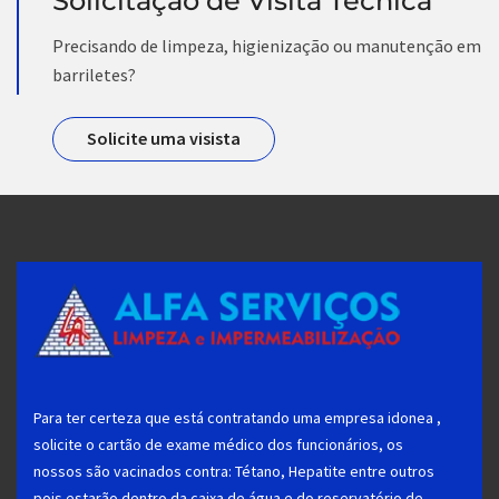
Solicitação de Visita Técnica
Precisando de limpeza, higienização ou manutenção em
barriletes?
Solicite uma visista
Para ter certeza que está contratando uma empresa idonea ,
solicite o cartão de exame médico dos funcionários, os
nossos são vacinados contra: Tétano, Hepatite entre outros
pois estarão dentro da caixa de água e do reservatório de