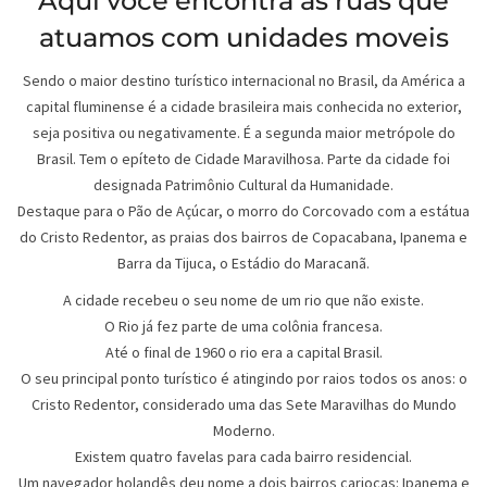
Aqui você encontra as ruas que
atuamos com unidades moveis
Sendo o maior destino turístico internacional no Brasil, da América a
capital fluminense é a cidade brasileira mais conhecida no exterior,
seja positiva ou negativamente. É a segunda maior metrópole do
Brasil. Tem o epíteto de Cidade Maravilhosa. Parte da cidade foi
designada Patrimônio Cultural da Humanidade.
Destaque para o Pão de Açúcar, o morro do Corcovado com a estátua
do Cristo Redentor, as praias dos bairros de Copacabana, Ipanema e
Barra da Tijuca, o Estádio do Maracanã.
A cidade recebeu o seu nome de um rio que não existe.
O Rio já fez parte de uma colônia francesa.
Até o final de 1960 o rio era a capital Brasil.
O seu principal ponto turístico é atingindo por raios todos os anos: o
Cristo Redentor, considerado uma das Sete Maravilhas do Mundo
Moderno.
Existem quatro favelas para cada bairro residencial.
Um navegador holandês deu nome a dois bairros cariocas: Ipanema e