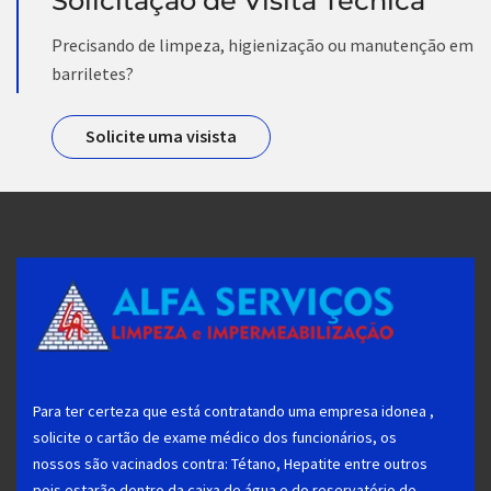
Solicitação de Visita Técnica
Precisando de limpeza, higienização ou manutenção em
barriletes?
Solicite uma visista
Para ter certeza que está contratando uma empresa idonea ,
solicite o cartão de exame médico dos funcionários, os
nossos são vacinados contra: Tétano, Hepatite entre outros
pois estarão dentro da caixa de água e do reservatório de