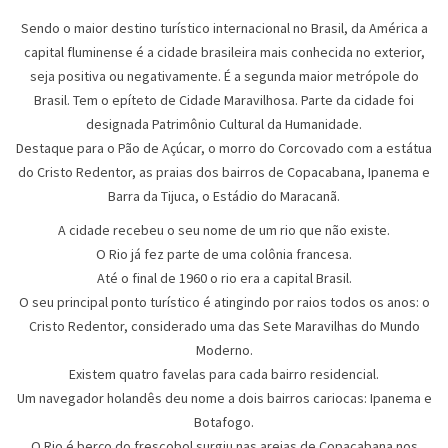
Sendo o maior destino turístico internacional no Brasil, da América a
capital fluminense é a cidade brasileira mais conhecida no exterior,
seja positiva ou negativamente. É a segunda maior metrópole do
Brasil. Tem o epíteto de Cidade Maravilhosa. Parte da cidade foi
designada Patrimônio Cultural da Humanidade.
Destaque para o Pão de Açúcar, o morro do Corcovado com a estátua
do Cristo Redentor, as praias dos bairros de Copacabana, Ipanema e
Barra da Tijuca, o Estádio do Maracanã.
A cidade recebeu o seu nome de um rio que não existe.
O Rio já fez parte de uma colônia francesa.
Até o final de 1960 o rio era a capital Brasil.
O seu principal ponto turístico é atingindo por raios todos os anos: o
Cristo Redentor, considerado uma das Sete Maravilhas do Mundo
Moderno.
Existem quatro favelas para cada bairro residencial.
Um navegador holandês deu nome a dois bairros cariocas: Ipanema e
Botafogo.
O Rio é berço do frescobol surgiu nas areias de Copacabana nos