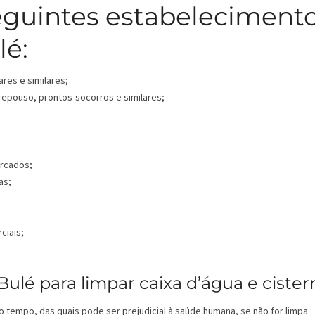
eguintes estabeleciment
lé:
ares e similares;
 repouso, prontos-socorros e similares;
ercados;
as;
ciais;
lé para limpar caixa d’água e cister
o tempo, das quais pode ser prejudicial à saúde humana, se não for limpa