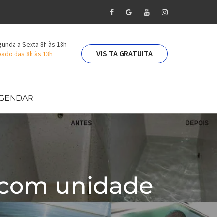
unda a Sexta 8h às 18h
VISITA GRATUITA
ado das 8h às 13h
GENDAR
 com unidade