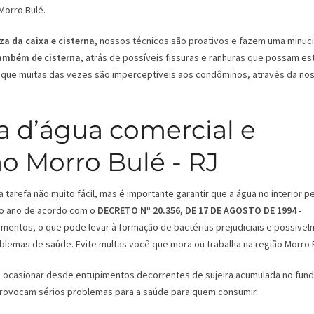
Morro Bulé.
za da caixa e cisterna
, nossos técnicos são proativos e fazem uma minuc
também de cisterna
, atrás de possíveis fissuras e ranhuras que possam es
que muitas das vezes são imperceptíveis aos condôminos, através da no
a d’água comercial e
ão Morro Bulé - RJ
tarefa não muito fácil, mas é importante garantir que a água no interior 
 ao ano de acordo com o
DECRETO Nº 20.356, DE 17 DE AGOSTO DE 1994 -
mentos, o que pode levar à formação de bactérias prejudiciais e possive
oblemas de saúde. Evite multas você que mora ou trabalha na região Morro 
ode ocasionar desde entupimentos decorrentes de sujeira acumulada no fun
 provocam sérios problemas para a saúde para quem consumir.