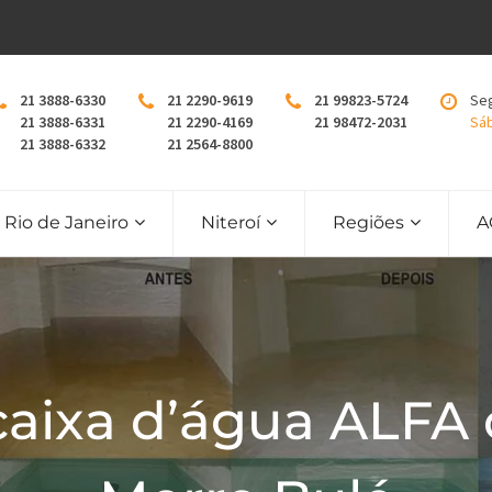
21 3888-6330
21 2290-9619
21 99823-5724
Seg
21 3888-6331
21 2290-4169
21 98472-2031
Sáb
21 3888-6332
21 2564-8800
Rio de Janeiro
Niteroí
Regiões
A
caixa d’água ALFA