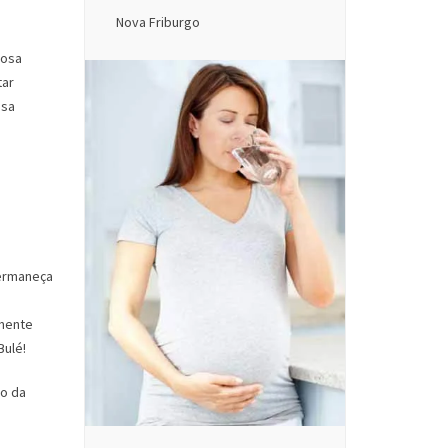
Nova Friburgo
iosa
tar
ssa
permaneça
lmente
Bulé!
do da