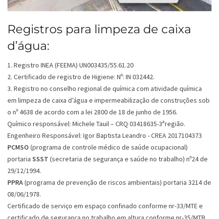
Registros para limpeza de caixa
d’água:
1. Registro INEA (FEEMA) UN003435/55.61.20
2. Certificado de registro de Higiene: Nº: IN 032442.
3. Registro no conselho regional de química com atividade química
em limpeza de caixa d’água e impermeabilização de construções sob
o nº 4638 de acordo com a lei 2800 de 18 de junho de 1956.
Químico responsável: Michele Tauil – CRQ 03418635-3ªregião.
Engenheiro Responsável: Igor Baptista Leandro - CREA 2017104373
PCMSO
(programa de controle médico de saúde ocupacional)
portaria
SSST
(secretaria de segurança e saúde no trabalho) nº24 de
29/12/1994.
PPRA
(programa de prevenção de riscos ambientais) portaria 3214 de
08/06/1978.
Certificado de serviço em espaço confinado conforme nr-33/MTE e
certificado de segurança no trabalho em altura conforme nr-35/MTB.