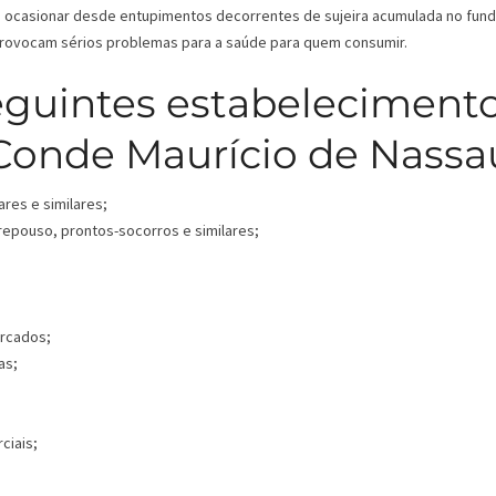
ode ocasionar desde entupimentos decorrentes de sujeira acumulada no fun
 provocam sérios problemas para a saúde para quem consumir.
eguintes estabeleciment
Conde Maurício de Nassa
ares e similares;
 repouso, prontos-socorros e similares;
ercados;
as;
ciais;