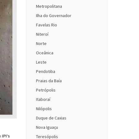
Metropolitana
Ilha do Governador
Favelas Rio
Niteroí
Norte
Oceânica
Leste
Pendotiba
Praias da Baía
Petrópolis
Itaboraí
Nilópolis
Duque de Caxias
Nova Iguaçu
m
IPI’s
Teresópolis