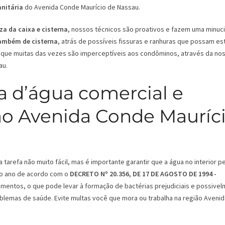
anitária
do Avenida Conde Maurício de Nassau.
za da caixa e cisterna
, nossos técnicos são proativos e fazem uma minuc
também de cisterna
, atrás de possíveis fissuras e ranhuras que possam es
que muitas das vezes são imperceptíveis aos condôminos, através da no
au.
a d’água comercial e
ião Avenida Conde Mauríc
tarefa não muito fácil, mas é importante garantir que a água no interior 
 ao ano de acordo com o
DECRETO Nº 20.356, DE 17 DE AGOSTO DE 1994 -
mentos, o que pode levar à formação de bactérias prejudiciais e possive
roblemas de saúde. Evite multas você que mora ou trabalha na região Aveni