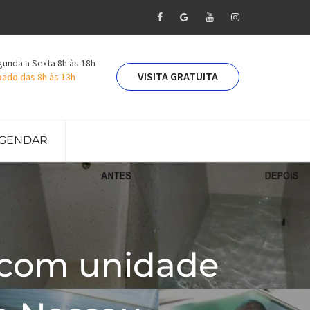
unda a Sexta 8h às 18h
VISITA GRATUITA
ado das 8h às 13h
GENDAR
 com unidade