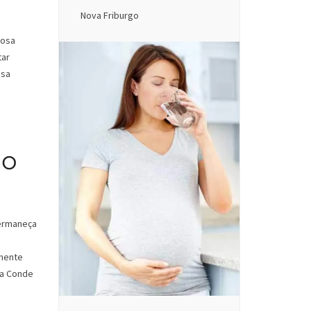
Nova Friburgo
iosa
tar
ssa
io
permaneça
lmente
da Conde