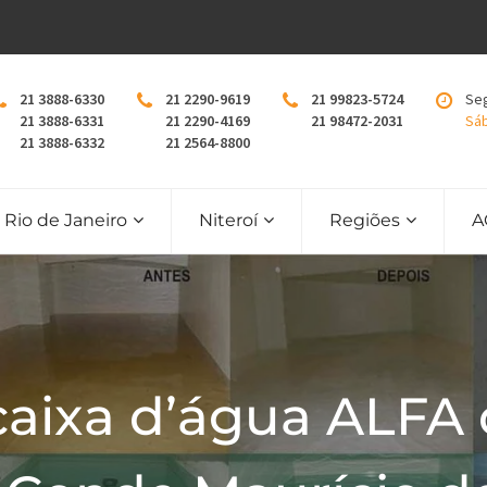
21 3888-6330
21 2290-9619
21 99823-5724
Seg
21 3888-6331
21 2290-4169
21 98472-2031
Sáb
21 3888-6332
21 2564-8800
Rio de Janeiro
Niteroí
Regiões
A
caixa d’água ALFA